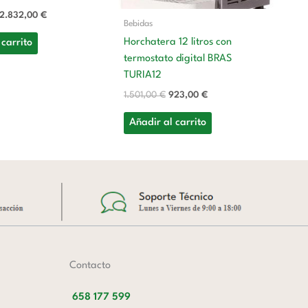
te
2.832,00
€
Bebidas
T
Horchatera 12 litros con
 carrito
1.
termostato digital BRAS
TURIA12
A
1.501,00
€
923,00
€
Añadir al carrito
Contacto
658 177 599