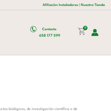
era:
es:
Afiliación Instaladores
|
Nuestra Tienda
2.190,00 €.
1.526,00 €.
0
Contacto
658 177 599
os biológicos, de investigación científica o de