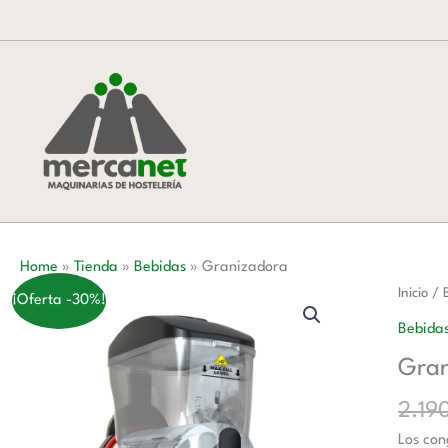
Ir
al
contenido
Home
»
Tienda
»
Bebidas
»
Granizadora
Graniz
Inicio
/
¡Oferta -30%!
cantida
Bebida
Gran
2.19
Los con