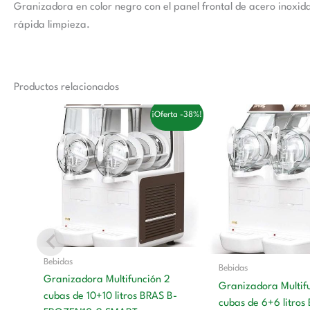
Granizadora en color negro con el panel frontal de acero inoxida
rápida limpieza.
Productos relacionados
El
El
El
¡Oferta -38%!
precio
precio
precio
original
actual
original
era:
es:
era:
3.756,00 €.
2.310,00 €.
3.345,00 
Bebidas
Bebidas
Granizadora Multifunción 2
Granizadora Multif
cubas de 10+10 litros BRAS B-
cubas de 6+6 litros