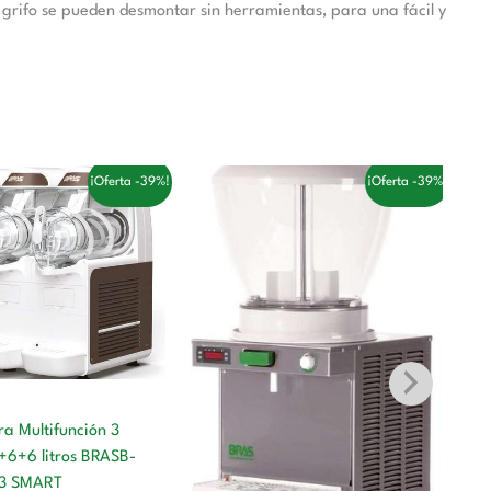
l grifo se pueden desmontar sin herramientas, para una fácil y
El
El
El
El
¡Oferta -39%!
¡Oferta -39%!
precio
precio
precio
precio
original
actual
original
actual
era:
es:
era:
es:
4.605,00 €.
2.832,00 €.
1.501,00 €.
923,00 €.
a Multifunción 3
Be
+6+6 litros BRASB-
3 SMART
Ho