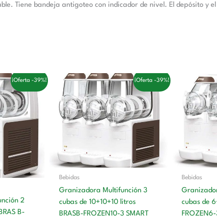
ble. Tiene bandeja antigoteo con indicador de nivel. El depósito y e
El
El
El
¡Oferta -39%!
¡Oferta -39%!
precio
precio
precio
actual
original
actual
es:
era:
es:
€.
2.057,00 €.
5.160,00 €.
3.173,00 €.
Bebidas
Bebidas
Granizadora Multifunción 3
Granizador
unción 2
cubas de 10+10+10 litros
cubas de 6
 BRAS B-
BRASB-FROZEN10-3 SMART
FROZEN6-