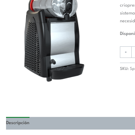
criopre
sistema
necesid
Disponi
-
SKU:
Sp
Descripción