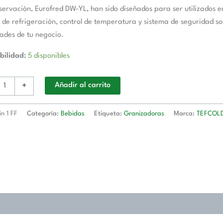
servación, Eurofred DW-YL, han sido diseñados para ser utilizados en 
 de refrigeración, control de temperatura y sistema de seguridad son
ades de tu negocio.
bilidad:
5 disponibles
+
Añadir al carrito
in 1 FF
Categoría:
Bebidas
Etiqueta:
Granizadoras
Marca:
TEFCOL