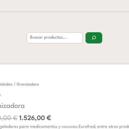
Buscar
El
El
adora
Bebidas
/ Granizadora
precio
precio
d
s
original
actual
izadora
era:
es:
2.190,00 €.
1.526,00 €.
0,00
€
1.526,00
€
geladores para medicamentos y vacunas Eurofred, entre otros product