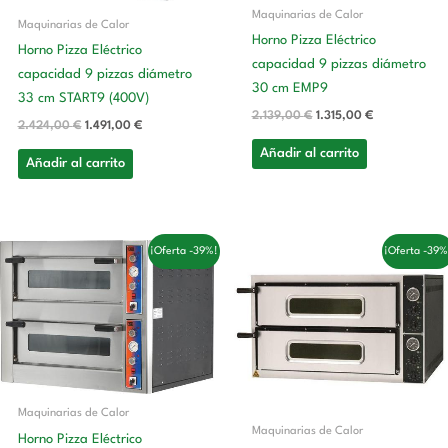
Maquinarias de Calor
Maquinarias de Calor
Horno Pizza Eléctrico
Horno Pizza Eléctrico
capacidad 9 pizzas diámetro
capacidad 9 pizzas diámetro
30 cm EMP9
33 cm START9 (400V)
2.139,00
€
1.315,00
€
2.424,00
€
1.491,00
€
Añadir al carrito
Añadir al carrito
El
El
El
El
¡Oferta -39%!
¡Oferta -39%
precio
precio
precio
precio
original
actual
original
actual
era:
es:
era:
es:
3.726,00 €.
2.291,00 €.
1.861,00 €.
1.144,00 €.
Maquinarias de Calor
Maquinarias de Calor
Horno Pizza Eléctrico