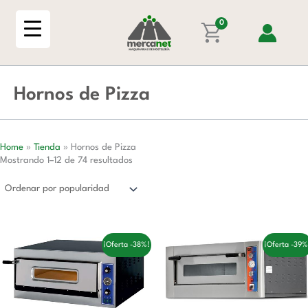
Ordenado
Ir
por
popularidad
al
0
contenido
Hornos de Pizza
Home
»
Tienda
»
Hornos de Pizza
Mostrando 1–12 de 74 resultados
El
El
El
El
¡Oferta -38%!
¡Oferta -39%
precio
precio
precio
precio
original
actual
original
actual
era:
es:
era:
es:
2.424,00 €.
1.491,00 €.
2.139,00 €.
1.315,00 €.