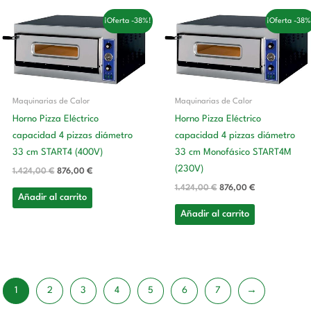
El
El
El
El
¡Oferta -38%!
¡Oferta -38%
precio
precio
precio
precio
original
actual
original
actual
era:
es:
era:
es:
1.424,00 €.
876,00 €.
1.424,00 €.
876,00 €.
Maquinarias de Calor
Maquinarias de Calor
Horno Pizza Eléctrico
Horno Pizza Eléctrico
capacidad 4 pizzas diámetro
capacidad 4 pizzas diámetro
33 cm START4 (400V)
33 cm Monofásico START4M
(230V)
1.424,00
€
876,00
€
1.424,00
€
876,00
€
Añadir al carrito
Añadir al carrito
1
2
3
4
5
6
7
→