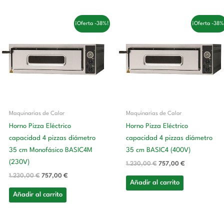
El
El
El
El
¡Oferta -38%!
¡Oferta -38%
precio
precio
precio
precio
original
actual
original
actual
era:
es:
era:
es:
1.230,00 €.
757,00 €.
1.230,00 €.
757,00 €.
Maquinarias de Calor
Maquinarias de Calor
Horno Pizza Eléctrico
Horno Pizza Eléctrico
capacidad 4 pizzas diámetro
capacidad 4 pizzas diámetro
35 cm Monofásico BASIC4M
35 cm BASIC4 (400V)
(230V)
1.230,00
€
757,00
€
1.230,00
€
757,00
€
Añadir al carrito
Añadir al carrito