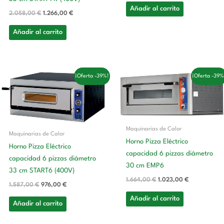
Añadir al carrito
2.058,00
€
1.266,00
€
Añadir al carrito
El
El
El
El
¡Oferta -39%!
¡Oferta -39%
precio
precio
precio
precio
original
actual
original
actual
era:
es:
era:
es:
1.587,00 €.
976,00 €.
1.664,00 €.
1.023,00 €.
Maquinarias de Calor
Maquinarias de Calor
Horno Pizza Eléctrico
Horno Pizza Eléctrico
capacidad 6 pizzas diámetro
capacidad 6 pizzas diámetro
30 cm EMP6
33 cm START6 (400V)
1.664,00
€
1.023,00
€
1.587,00
€
976,00
€
Añadir al carrito
Añadir al carrito