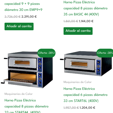
Horno Pizza Eléctrico
capacidad 9 + 9 pizzas
capacidad 8 pizzas diámetro
diámetro 30 cm EMP9+9
35 cm BASIC 44 (400V)
3.726,00
€
2.291,00
€
1.861,00
€
1.144,00
€
Añadir al carrito
Añadir al carrito
El
El
El
El
¡Oferta -38%!
¡Oferta -38%
precio
precio
precio
precio
original
actual
original
actual
era:
es:
era:
es:
2.058,00 €.
1.266,00 €.
1.957,00 €.
1.204,00 €.
Maquinarias de Calor
Horno Pizza Eléctrico
Maquinarias de Calor
capacidad 6 pizzas diámetro
Horno Pizza Eléctrico
33 cm START6L (400V)
capacidad 8 pizzas diámetro
1.957,00
€
1.204,00
€
33 cm START44. (400V)