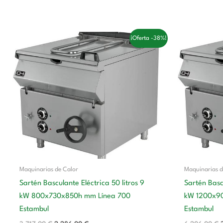
El
El
E
¡Oferta -38%!
precio
precio
original
actual
era:
es:
3.717,00 €.
2.286,00 €.
Maquinarias de Calor
Maquinarias d
Sartén Basculante Eléctrica 50 litros 9
Sartén Bascu
kW 800x730x850h mm Línea 700
kW 1200x9
Estambul
Estambul