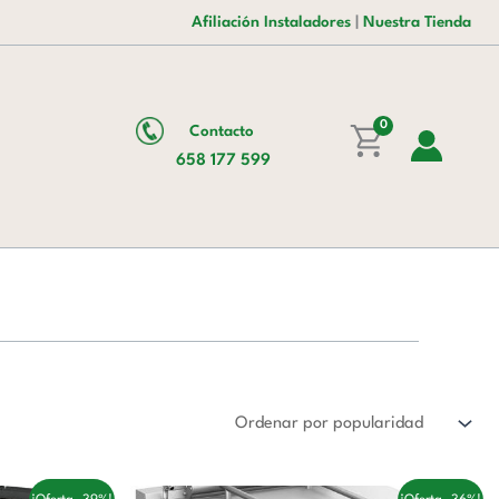
Afiliación Instaladores
|
Nuestra Tienda
0
Contacto
658 177 599
El
El