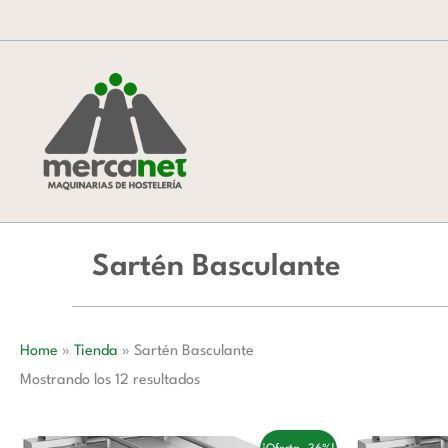
Ordenado
Ir
por
al
popularidad
contenido
Sartén Basculante
Home
»
Tienda
»
Sartén Basculante
Mostrando los 12 resultados
El
El
E