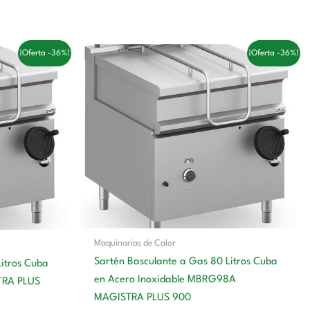
El
El
¡Oferta -36%!
¡Oferta -36%!
precio
precio
original
actual
era:
es:
 €.
8.202,00 €.
5.223,00 €.
Maquinarias de Calor
Sartén Basculante a Gas 80 Litros Cuba
Litros Cuba
en Acero Inoxidable MBRG98A
TRA PLUS
MAGISTRA PLUS 900