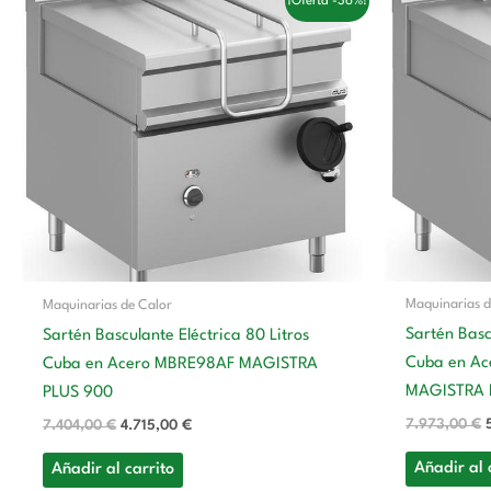
¡Oferta -36%!
precio
precio
original
actual
era:
es:
7.404,00 €.
4.715,00 €.
Maquinarias d
Maquinarias de Calor
Sartén Basc
Sartén Basculante Eléctrica 80 Litros
Cuba en Ac
Cuba en Acero MBRE98AF MAGISTRA
MAGISTRA 
PLUS 900
7.973,00
€
7.404,00
€
4.715,00
€
Añadir al 
Añadir al carrito