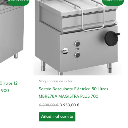
¡Oferta -39%!
¡Oferta -36%!
precio
precio
original
actual
era:
es:
 €.
6.208,00 €.
3.953,00 €.
Maquinarias de Calor
 litros 12
Sartén Basculante Eléctrica 50 Litros
 900
MBRE78A MAGISTRA PLUS 700
6.208,00
€
3.953,00
€
Añadir al carrito