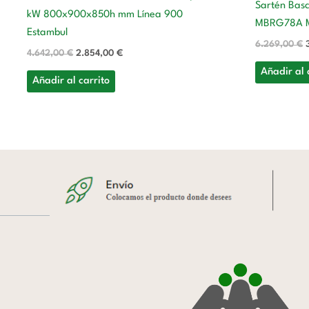
Sartén Basc
kW 800x900x850h mm Línea 900
MBRG78A M
Estambul
6.269,00
€
4.642,00
€
2.854,00
€
Añadir al 
Añadir al carrito