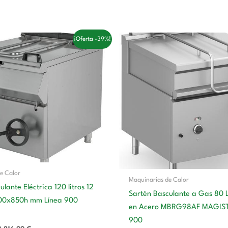
l
El
El
El
¡Oferta -39%!
precio
precio
precio
precio
original
actual
original
actual
era:
es:
era:
es:
6.206,00 €.
3.816,00 €.
7.509,00 €.
4.782,00
e Calor
Maquinarias de Calor
lante Eléctrica 120 litros 12
Sartén Basculante a Gas 80 
00x850h mm Línea 900
en Acero MBRG98AF MAGIS
900