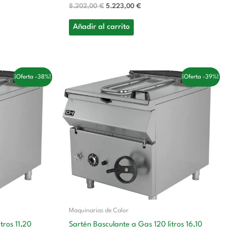
8.202,00
€
5.223,00
€
Añadir al carrito
El
El
¡Oferta -38%!
¡Oferta -39%!
precio
precio
original
actual
era:
es:
 €.
6.206,00 €.
3.816,00 €.
Maquinarias de Calor
tros 11,20
Sartén Basculante a Gas 120 litros 16,10