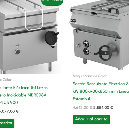
¡Oferta -36%!
precio
precio
precio
precio
original
actual
original
actual
era:
es:
era:
es:
7.973,00 €.
5.077,00 €.
4.642,00 €.
2.854,00
Maquinarias de Calor
e Calor
Sartén Basculante Eléctrica 80
ulante Eléctrica 80 Litros
kW 800x900x850h mm Línea
ero Inoxidable MBRE98A
Estambul
PLUS 900
4.642,00
€
2.854,00
€
5.077,00
€
Añadir al carrito
carrito