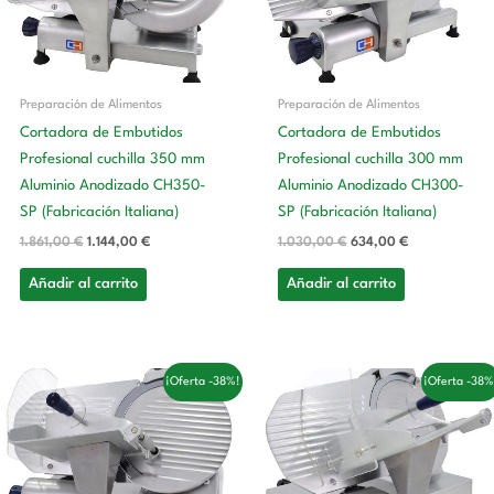
Preparación de Alimentos
Preparación de Alimentos
Cortadora de Embutidos
Cortadora de Embutidos
Profesional cuchilla 350 mm
Profesional cuchilla 300 mm
Aluminio Anodizado CH350-
Aluminio Anodizado CH300-
SP (Fabricación Italiana)
SP (Fabricación Italiana)
1.861,00
€
1.144,00
€
1.030,00
€
634,00
€
Añadir al carrito
Añadir al carrito
El
El
El
El
¡Oferta -38%!
¡Oferta -38%
precio
precio
precio
precio
original
actual
original
actual
era:
es:
era:
es:
952,00 €.
586,00 €.
803,00 €.
494,00 €.