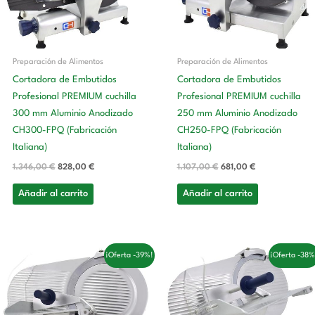
Preparación de Alimentos
Preparación de Alimentos
Cortadora de Embutidos
Cortadora de Embutidos
Profesional PREMIUM cuchilla
Profesional PREMIUM cuchilla
300 mm Aluminio Anodizado
250 mm Aluminio Anodizado
CH300-FPQ (Fabricación
CH250-FPQ (Fabricación
Italiana)
Italiana)
1.346,00
€
828,00
€
1.107,00
€
681,00
€
Añadir al carrito
Añadir al carrito
El
El
El
El
¡Oferta -39%!
¡Oferta -38%
precio
precio
precio
precio
original
actual
original
actual
era:
es:
era:
es:
1.861,00 €.
1.144,00 €.
1.030,00 €.
634,00 €.