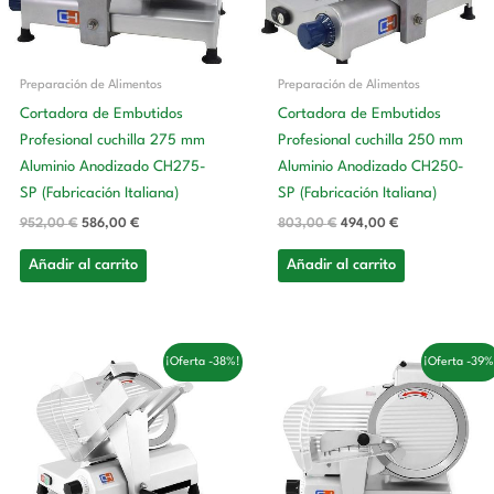
Preparación de Alimentos
Preparación de Alimentos
Cortadora de Embutidos
Cortadora de Embutidos
Profesional cuchilla 275 mm
Profesional cuchilla 250 mm
Aluminio Anodizado CH275-
Aluminio Anodizado CH250-
SP (Fabricación Italiana)
SP (Fabricación Italiana)
952,00
€
586,00
€
803,00
€
494,00
€
Añadir al carrito
Añadir al carrito
El
El
El
El
¡Oferta -38%!
¡Oferta -39%
precio
precio
precio
precio
original
actual
original
actual
era:
es:
era:
es:
801,00 €.
493,00 €.
506,00 €.
311,00 €.