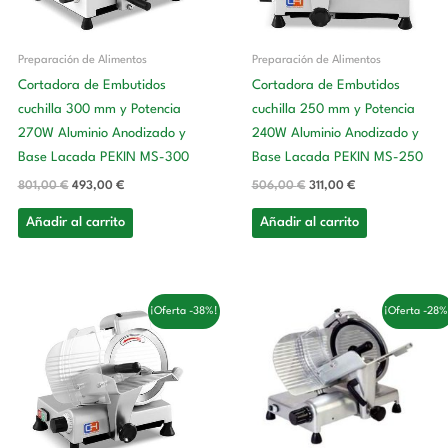
Preparación de Alimentos
Preparación de Alimentos
Cortadora de Embutidos
Cortadora de Embutidos
cuchilla 300 mm y Potencia
cuchilla 250 mm y Potencia
270W Aluminio Anodizado y
240W Aluminio Anodizado y
Base Lacada PEKIN MS-300
Base Lacada PEKIN MS-250
801,00
€
493,00
€
506,00
€
311,00
€
Añadir al carrito
Añadir al carrito
El
El
El
El
¡Oferta -38%!
¡Oferta -28%
precio
precio
precio
precio
original
actual
original
actual
era:
es:
era:
es:
476,00 €.
293,00 €.
2.116,00 €.
1.534,00 €.