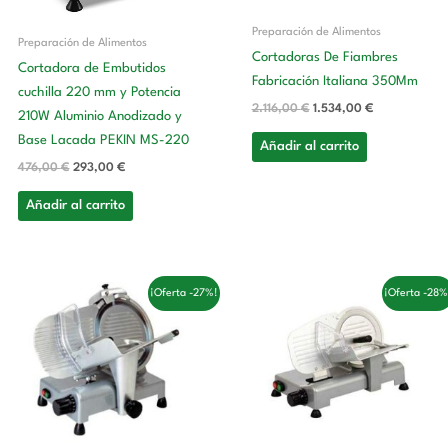
Preparación de Alimentos
Preparación de Alimentos
Cortadoras De Fiambres
Cortadora de Embutidos
Fabricación Italiana 350Mm
cuchilla 220 mm y Potencia
2.116,00
€
1.534,00
€
210W Aluminio Anodizado y
Base Lacada PEKIN MS-220
Añadir al carrito
476,00
€
293,00
€
Añadir al carrito
El
El
El
El
¡Oferta -27%!
¡Oferta -28%
precio
precio
precio
precio
original
actual
original
actual
era:
es:
era:
es:
1.004,00 €.
728,00 €.
389,00 €.
282,00 €.