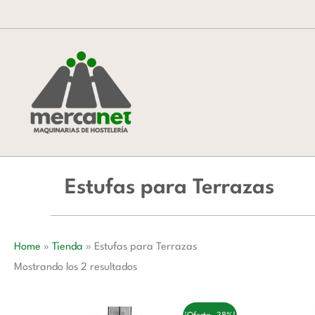
Ordenado
Ir
por
al
popularidad
contenido
Estufas para Terrazas
Home
»
Tienda
»
Estufas para Terrazas
Mostrando los 2 resultados
El
El
El