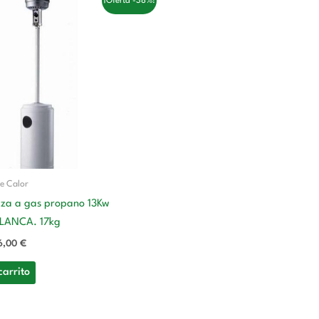
¡Oferta -38%!
ecio
precio
ginal
actual
a:
es:
9,00 €.
166,00 €.
e Calor
aza a gas propano 13Kw
ANCA. 17kg
6,00
€
carrito