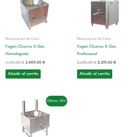
era:
es:
era:
es:
4.140,00 €.
3.409,00 €.
2.695,00 €.
2.219,00 €.
Maquinarias de Calor
Maquinarias de Calor
Fogón Churros A Gas
Fogón Churros A Gas
Homologado
Profesional
4.140,00
€
3.409,00
€
2.695,00
€
2.219,00
€
Añadir al carrito
Añadir al carrito
El
El
¡Oferta -18%!
precio
precio
original
actual
era:
es:
1.968,00 €.
1.621,00 €.