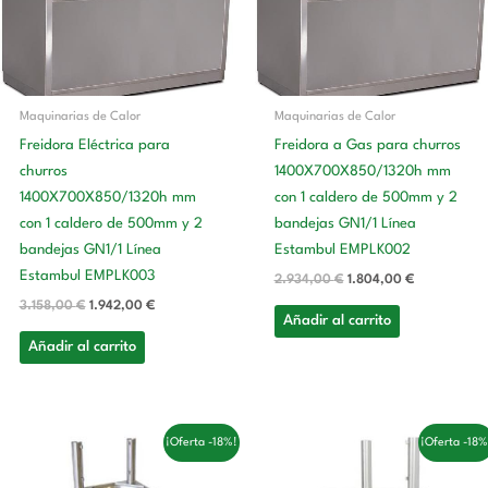
Maquinarias de Calor
Maquinarias de Calor
Freidora Eléctrica para
Freidora a Gas para churros
churros
1400X700X850/1320h mm
1400X700X850/1320h mm
con 1 caldero de 500mm y 2
con 1 caldero de 500mm y 2
bandejas GN1/1 Línea
bandejas GN1/1 Línea
Estambul EMPLK002
Estambul EMPLK003
2.934,00
€
1.804,00
€
3.158,00
€
1.942,00
€
Añadir al carrito
Añadir al carrito
El
El
El
El
¡Oferta -18%!
¡Oferta -18%
precio
precio
precio
precio
original
actual
original
actual