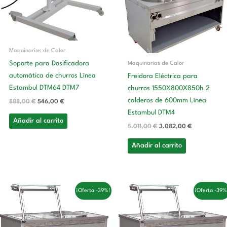
Maquinarias de Calor
Maquinarias de Calor
Soporte para Dosificadora
automática de churros Línea
Freidora Eléctrica para
Estambul DTM64 DTM7
churros 1550X800X850h 2
calderos de 600mm Línea
888,00
€
546,00
€
Estambul DTM4
Añadir al carrito
5.011,00
€
3.082,00
€
Añadir al carrito
El
El
El
El
¡Oferta -39%!
¡Oferta -39%
precio
precio
precio
precio
original
actual
original
actual
era:
es:
era:
es:
3.158,00 €.
1.942,00 €.
2.934,00 €.
1.804,00 €.