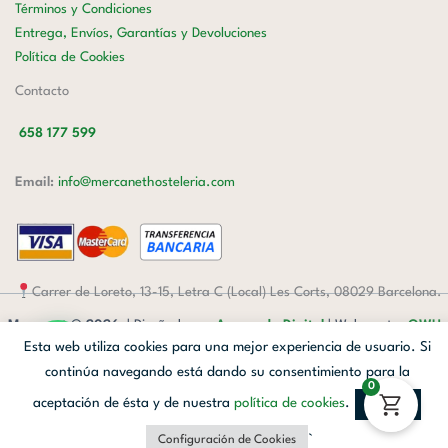
Términos y Condiciones
Entrega, Envíos, Garantías y Devoluciones
Política de Cookies
Contacto
658 177 599
Email:
info@mercanethosteleria.com
Carrer de Loreto, 13-15, Letra C (Local) Les Corts, 08029 Barcelona.
Mercanet © 2026.
| Diseñado por
Avanzada Digital
| Webmaster
OWH
Esta web utiliza cookies para una mejor experiencia de usuario. Si
Cloud
continúa navegando está dando su consentimiento para la
Facebook
Linkedin
Instagram
0
aceptación de ésta y de nuestra
política de cookies
.
Aceptar
`
Configuración de Cookies