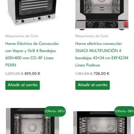
1.397,00 €.
859,00 €.
1.184,00 €.
728,00 €.
Maquinarias de Calor
Maquinarias de Calor
Horno Eléctrico de Convección
Horno eléctrico convección
con Vapor y Grill 4 Bandejas
SNACK MULTIFUNCIÓN 4
600×400 mm CO-8F Línea
bandejas 43×34 cm EKF423M
PEKIN
Línea Padova
1.397,00
€
859,00
€
1.184,00
€
728,00
€
Añadir al carrito
Añadir al carrito
El
El
El
El
¡Oferta -38%!
¡Oferta -38%
precio
precio
precio
precio
original
actual
original
actual
era:
es:
era:
es:
995,00 €.
612,00 €.
2.084,00 €.
1.282,00 €.