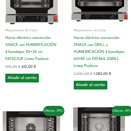
Maquinarias de Calor
Maquinarias de Calor
Horno eléctrico convección
Horno eléctrico convección
SNACK con HUMIDIFICACIÓN
SNACK con GRILL y
4 bandejas 43×34 cm
HUMIFIDICACIÓN 4 bandejas
EKF423UP Línea Padova
60×40 cm EKF464.3GRILL
Línea Padova
995,00
€
612,00
€
2.084,00
€
1.282,00
€
Añadir al carrito
Añadir al carrito
El
El
El
El
¡Oferta -39%!
¡Oferta -39%
precio
precio
precio
precio
original
actual
original
actual
era:
es:
era:
es:
1.989,00 €.
1.223,00 €.
948,00 €.
583,00 €.