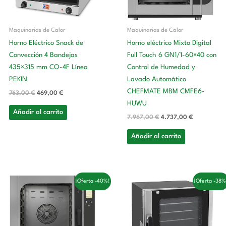
Maquinarias de Calor
Maquinarias de Calor
Horno Eléctrico Snack de
Horno eléctrico Mixto Digital
Convección 4 Bandejas
Full Touch 6 GN1/1-60×40 con
435×315 mm CO-4F Línea
Control de Humedad y
PEKIN
Lavado Automático
CHEFMATE MBM CMFE6-
763,00
€
469,00
€
HUWU
Añadir al carrito
7.967,00
€
4.737,00
€
Añadir al carrito
El
El
El
El
¡Oferta -40%!
¡Oferta -38%
precio
precio
precio
precio
original
actual
original
actual
era:
es:
era:
es:
9.811,00 €.
5.884,00 €.
902,00 €.
555,00 €.