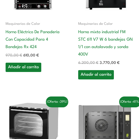
Maquinarias de Calor
Maquinarias de Calor
Horno Eléctrico De Panadería
Horno mixto industrial FM
Con Capacidad Para 4
STC 611 V7 W 6 bandejas GN
Bandejas Rx 424
1/1 con autolavado y sonda
400V
970,00
€
610,00
€
6.200,00
€
3.770,00
€
Añadir al carrito
Añadir al carrito
El
El
El
El
¡Oferta -39%!
¡Oferta -41%
precio
precio
precio
precio
original
actual
original
actual
era:
es:
era:
es:
763,00 €.
469,00 €.
7.967,00 €.
4.737,00 €