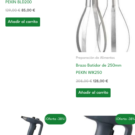
PEKIN BLD200
139,00
€
85,00
€
Añadir al carrito
Preparación de Alimentos
Brazo Batidor de 250mm
PEKIN WIK250
208,00
€
128,00
€
Añadir al carrito
El
El
El
El
¡Oferta -38%!
¡Oferta -38%
precio
precio
precio
precio
original
actual
original
actual
era:
es:
era:
es: