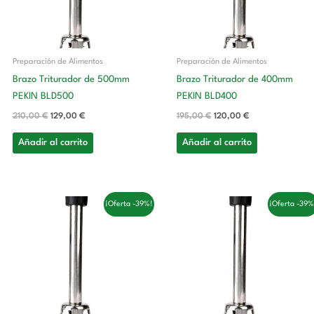
Preparación de Alimentos
Preparación de Alimentos
Brazo Triturador de 500mm
Brazo Triturador de 400mm
PEKIN BLD500
PEKIN BLD400
210,00
€
129,00
€
195,00
€
120,00
€
Añadir al carrito
Añadir al carrito
El
El
El
El
¡Oferta -39%!
¡Oferta -39%
precio
precio
precio
precio
original
actual
original
actual
era:
es:
era:
es:
158,00 €.
97,00 €.
142,00 €.
87,00 €.