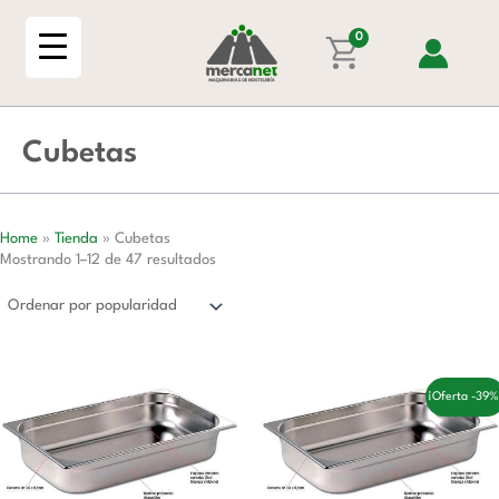
Ordenado
Ir
por
popularidad
al
0
contenido
Cubetas
Home
»
Tienda
»
Cubetas
Mostrando 1–12 de 47 resultados
El
El
¡Oferta -39%
precio
precio
original
actual
era:
es:
49,00 €.
30,00 €.