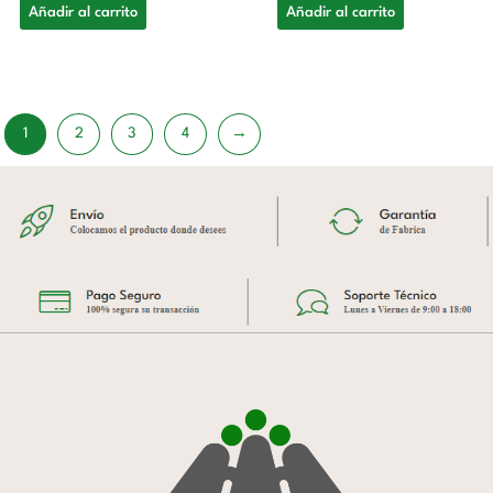
Añadir al carrito
Añadir al carrito
1
2
3
4
→