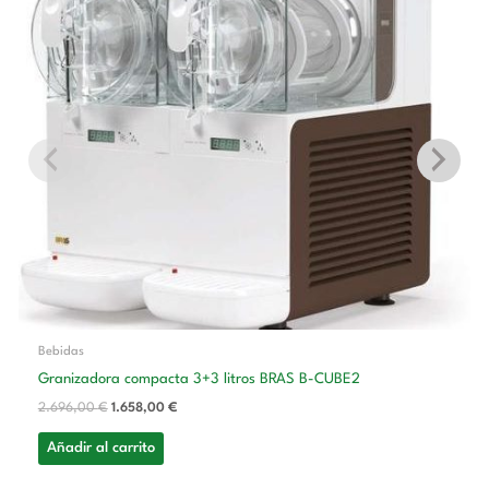
2.696,00 €.
1.658,00 €.
Bebidas
Granizadora compacta 3+3 litros BRAS B-CUBE2
2.696,00
€
1.658,00
€
Añadir al carrito