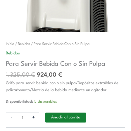
El
El
Para
Inicio
/
Bebidas
/ Para Servir Bebida Con o Sin Pulpa
precio
precio
Servir
Bebidas
original
actual
Bebida
Para Servir Bebida Con o Sin Pulpa
era:
es:
Con
1.325,00 €.
924,00 €.
o
1.325,00
€
924,00
€
Sin
Grifo para servir bebida con o sin pulpa/Depósitos extraíbles de
Pulpa
policarbonato/Mezcla de la bebida mediante un agitador
cantidad
Disponibilidad:
5 disponibles
-
+
Añadir al carrito