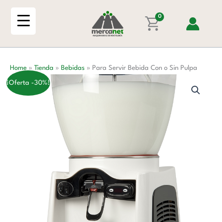
Ir
Con
al
0
o
contenido
Sin
Pulpa
cantidad
Home
»
Tienda
»
Bebidas
»
Para Servir Bebida Con o Sin Pulpa
¡Oferta -30%!