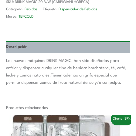
SKU:
DRINK MAGIC 20 B/W (CARPIGIANI HORECA)
Categoría:
Bebidas
Etiqueta:
Dispensador de Bebidas
Marca:
TEFCOLD
Descripción
Las nuevas máquinas DRINK MAGIC, han sido diseñadas para
enfriar y dispensar cualquier tipo de bebida: horchatera, té, café,
leche y zumos naturales.Tienen además un grifo especial que
permite dispensar zumos de fruta natural denso y/o con pulpa.
Productos relacionados
El
El
¡Oferta -39%!
precio
precio
original
actual
era:
es: