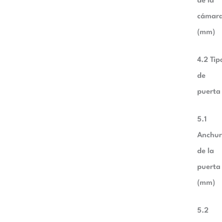
de la
cámar
(mm)
4.2 Tip
de
puerta
5.1
Anchu
de la
puerta
(mm)
5.2