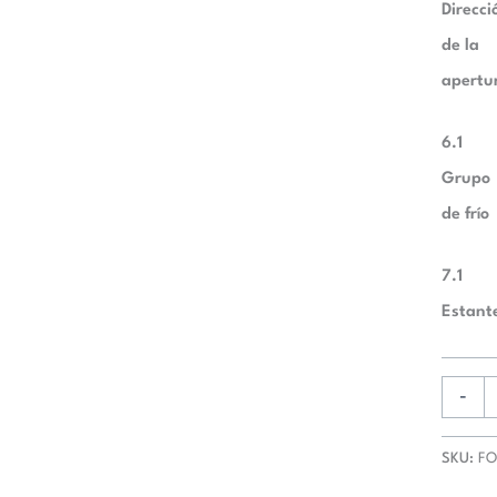
Direcci
de la
apertu
6.1
Grupo
de frío
7.1
Estant
-
SKU:
FO