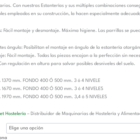
arios. Con nuestras Estanterías y sus múltiples combinaciones conse
les empleados en su construcción, la hacen especialmente adecuada
as: Fácil montaje y desmontaje. Máxima higiene. Las parrillas se pue
tes ángulo: Posibilitan el montaje en ángulo de la estantería otorg
je: Fácil montaje. Todas las piezas encajan a la perfección sin nec
 Con regulación en altura para salvar posibles desniveles del suelo.
 1370 mm. FONDO 400 Ó 500 mm. 3 ó 4 NIVELE
 1670 mm. FONDO 400 Ó 500 mm. 3 ó 4 NIVELES
 1970 mm. FONDO 400 Ó 500 mm. 3,4 ó 5 NIVELES
t Hostelería
– Distribuidor de Maquinarias de Hostelería y Alimenta
iona