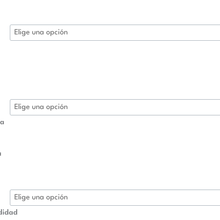
l
ra
a
didad