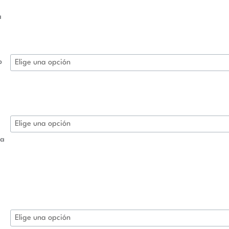
a
o
ra