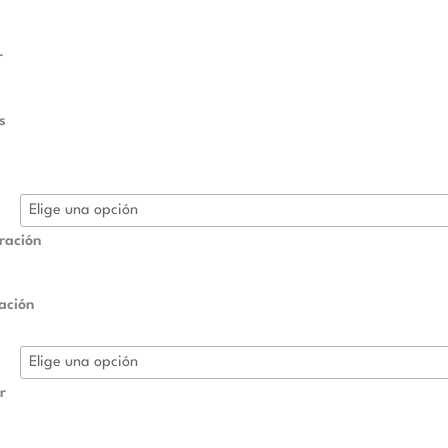
r
s
ración
ación
r