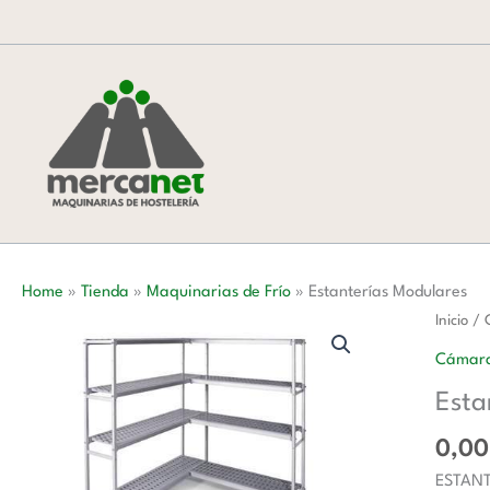
Ir
al
contenido
Home
»
Tienda
»
Maquinarias de Frío
»
Estanterías Modulares
Estante
Inicio
/
Modula
Cámara
cantida
Esta
0,0
ESTANTE