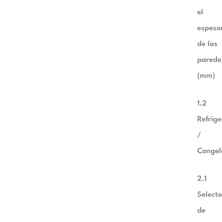
el
espeso
de las
parede
(mm)
1.2
Refrige
/
Congel
2.1
Selecto
de