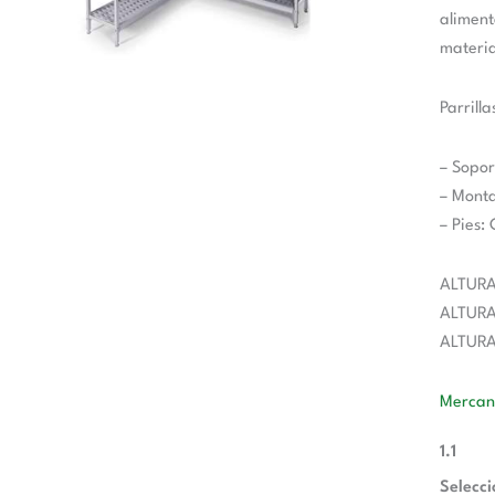
aliment
materia
Parrill
– Sopor
– Monta
– Pies:
ALTURA
ALTURA
ALTURA
Mercane
1.1
Selecc