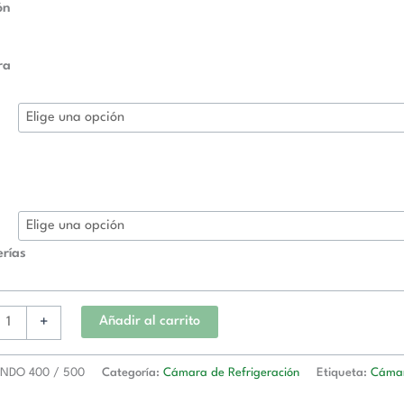
ón
ra
erías
+
Añadir al carrito
NDO 400 / 500
Categoría:
Cámara de Refrigeración
Etiqueta:
Cámar