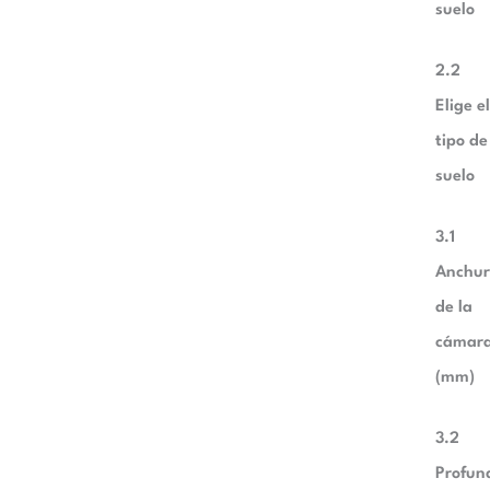
suelo
2.2
Elige e
tipo de
suelo
3.1
Anchu
de la
cámar
(mm)
3.2
Profun