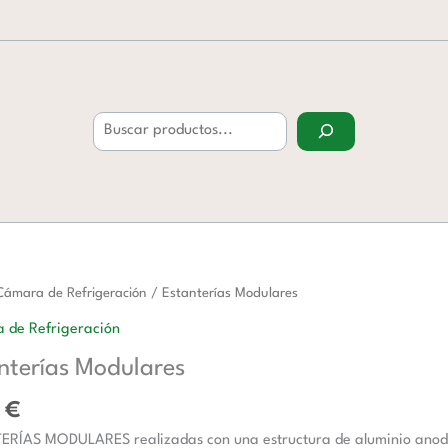
Buscar
rías
Cámara de Refrigeración
/ Estanterías Modulares
res
 de Refrigeración
d
nterías Modulares
0
€
RÍAS MODULARES realizadas con una estructura de aluminio anodizad