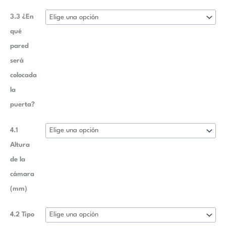
3.3 ¿En
qué
pared
será
colocada
la
puerta?
4.1
Altura
de la
cámara
(mm)
4.2 Tipo