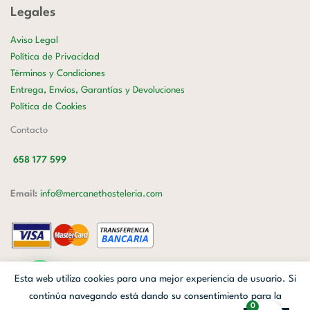
Legales
Aviso Legal
Política de Privacidad
Términos y Condiciones
Entrega, Envíos, Garantías y Devoluciones
Política de Cookies
Contacto
658 177 599
Email:
info@mercanethosteleria.com
Carrer de Loreto, 13-15, Letra C (Local) Les Corts, 08029 Barcelona.
Esta web utiliza cookies para una mejor experiencia de usuario. Si
Mercanet © 2026.
| Diseñado por
Avanzada Digital
| Webmaster
OWH
continúa navegando está dando su consentimiento para la
0
Cloud