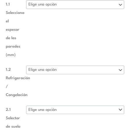
1.1
Selecciona
el
espesor
de las
paredes
(mm)
1.2
Refrigeración
/
Congelación
2.1
Selector
de suelo