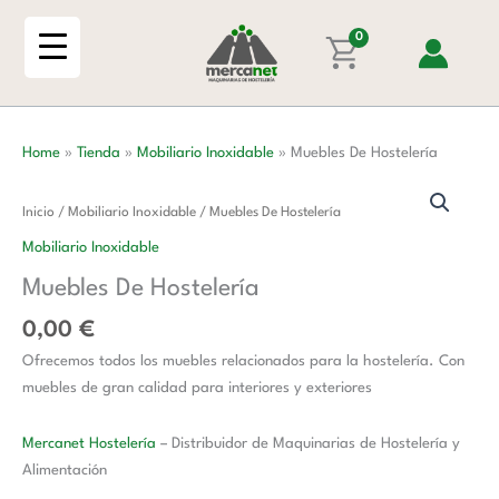
Ir
al
0
contenido
Home
»
Tienda
»
Mobiliario Inoxidable
»
Muebles De Hostelería
Muebles
Inicio
/
Mobiliario Inoxidable
/ Muebles De Hostelería
De
Mobiliario Inoxidable
Hostelería
Muebles De Hostelería
cantidad
0,00
€
Ofrecemos todos los muebles relacionados para la hostelería. Con
muebles de gran calidad para interiores y exteriores
Mercanet Hostelería
– Distribuidor de Maquinarias de Hostelería y
Alimentación