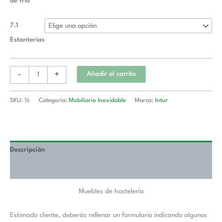
de frío
7.1
Estanterías
-
+
Añadir al carrito
SKU:
16
Categoría:
Mobiliario Inoxidable
Marca:
Intur
Descripción
Información adicional
Muebles de hostelería
Estimado cliente, deberás rellenar un formulario indicando algunos