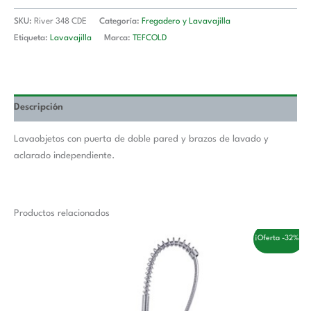
SKU:
River 348 CDE
Categoría:
Fregadero y Lavavajilla
Etiqueta:
Lavavajilla
Marca:
TEFCOLD
Descripción
Lavaobjetos con puerta de doble pared y brazos de lavado y
aclarado independiente.
Productos relacionados
El
El
¡Oferta -32%!
precio
precio
original
actual
era:
es:
332,00 €.
225,00 €.