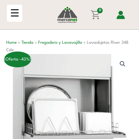
Ir
Cde
al
0
cantidad
contenido
Home
»
Tienda
»
Fregadero y Lavavajilla
»
Lavaobjetos River 348
Cde
¡Oferta -43%!