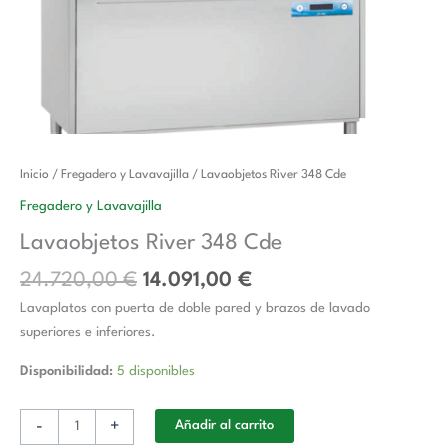
El
El
Lavaobjetos
Inicio
/
Fregadero y Lavavajilla
/ Lavaobjetos River 348 Cde
precio
precio
River
Fregadero y Lavavajilla
original
actual
348
Lavaobjetos River 348 Cde
era:
es:
Cde
24.720,00 €.
14.091,00 €.
cantidad
24.720,00
€
14.091,00
€
Lavaplatos con puerta de doble pared y brazos de lavado
superiores e inferiores.
Disponibilidad:
5 disponibles
-
+
Añadir al carrito