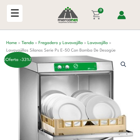
Ir
Ps
al
0
E-
contenido
50
Con
Bomba
Home
»
Tienda
»
Fregadero y Lavavajilla
»
Lavavajilla
»
De
Lavavajillas Silanos Serie Ps E-50 Con Bomba De Desagüe
Desagüe
cantidad
¡Oferta -33%!