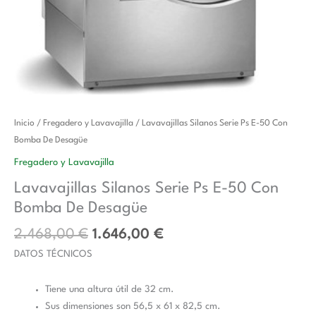
El
El
Lavavajillas
Inicio
/
Fregadero y Lavavajilla
/ Lavavajillas Silanos Serie Ps E-50 Con
precio
precio
Silanos
Bomba De Desagüe
original
actual
Serie
Fregadero y Lavavajilla
era:
es:
Ps
Lavavajillas Silanos Serie Ps E-50 Con
2.468,00 €.
1.646,00 €.
E-
Bomba De Desagüe
50
Con
2.468,00
€
1.646,00
€
Bomba
DATOS TÉCNICOS
De
Desagüe
Tiene una altura útil de 32 cm.
cantidad
Sus dimensiones son 56,5 x 61 x 82,5 cm.