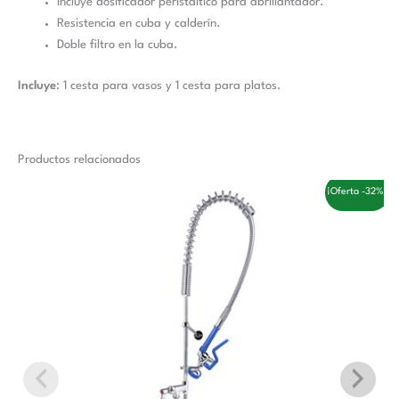
Incluye dosificador peristáltico para abrillantador.
Resistencia en cuba y calderín.
Doble filtro en la cuba.
Incluye
: 1 cesta para vasos y 1 cesta para platos.
Productos relacionados
El
El
¡Oferta -32%!
precio
precio
original
actual
era:
es:
332,00 €.
225,00 €.