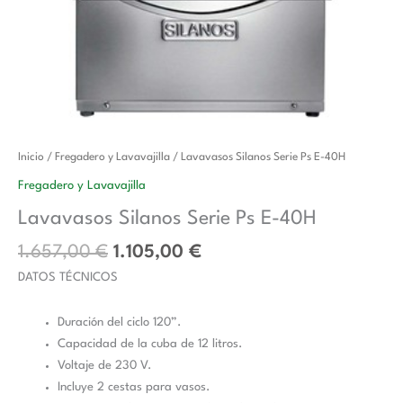
El
El
Lavavasos
Inicio
/
Fregadero y Lavavajilla
/ Lavavasos Silanos Serie Ps E-40H
precio
precio
Silanos
Fregadero y Lavavajilla
original
actual
Serie
Lavavasos Silanos Serie Ps E-40H
era:
es:
Ps
1.657,00 €.
1.105,00 €.
E-
1.657,00
€
1.105,00
€
40H
DATOS TÉCNICOS
cantidad
Duración del ciclo 120”.
Capacidad de la cuba de 12 litros.
Voltaje de 230 V.
Incluye 2 cestas para vasos.