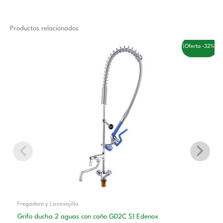
Productos relacionados
El
El
¡Oferta -32%!
precio
precio
original
actual
era:
es:
332,00 €.
225,00 €.
Fregadero y Lavavajilla
Grifo ducha 2 aguas con caño GD2C S1 Edenox