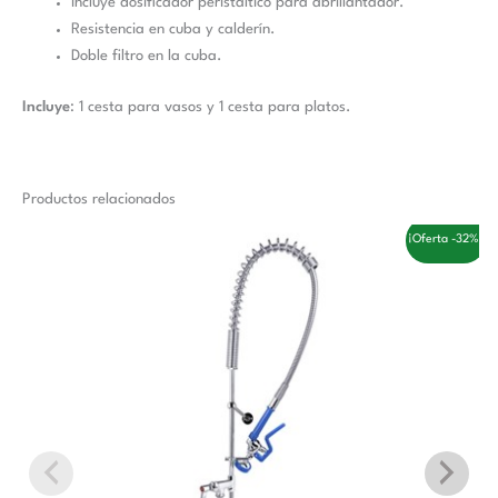
Incluye dosificador peristáltico para abrillantador.
Resistencia en cuba y calderín.
Doble filtro en la cuba.
Incluye
: 1 cesta para vasos y 1 cesta para platos.
Productos relacionados
El
El
¡Oferta -32%!
precio
precio
original
actual
era:
es:
332,00 €.
225,00 €.