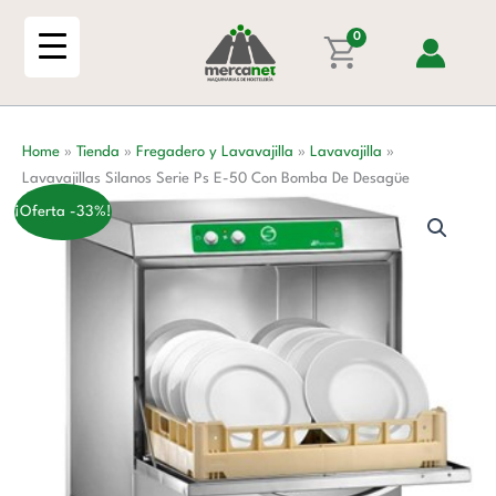
Ir
Ps
al
0
E-
contenido
50
Con
Bomba
Home
»
Tienda
»
Fregadero y Lavavajilla
»
Lavavajilla
»
De
Lavavajillas Silanos Serie Ps E-50 Con Bomba De Desagüe
Desagüe
cantidad
¡Oferta -33%!