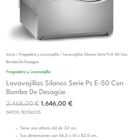
El
El
Lavavajillas
Inicio
/
Fregadero y Lavavajilla
/ Lavavajillas Silanos Serie Ps E-50 Con
precio
precio
Silanos
Bomba De Desagüe
original
actual
Serie
Fregadero y Lavavajilla
era:
es:
Ps
Lavavajillas Silanos Serie Ps E-50 Con
2.468,00 €.
1.646,00 €.
E-
Bomba De Desagüe
50
Con
2.468,00
€
1.646,00
€
Bomba
DATOS TÉCNICOS
De
Desagüe
Tiene una altura útil de 32 cm.
cantidad
Sus dimensiones son 56,5 x 61 x 82,5 cm.