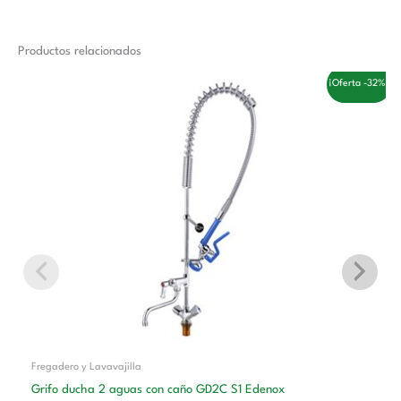
Productos relacionados
El
El
¡Oferta -32%!
precio
precio
original
actual
era:
es:
332,00 €.
225,00 €.
Fregadero y Lavavajilla
Grifo ducha 2 aguas con caño GD2C S1 Edenox