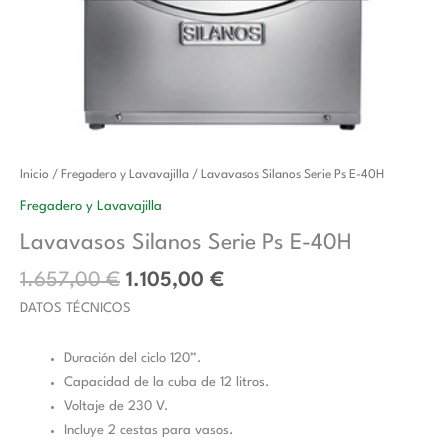
El
El
Lavavasos
Inicio
/
Fregadero y Lavavajilla
/ Lavavasos Silanos Serie Ps E-40H
precio
precio
Silanos
Fregadero y Lavavajilla
original
actual
Serie
Lavavasos Silanos Serie Ps E-40H
era:
es:
Ps
1.657,00 €.
1.105,00 €.
E-
1.657,00
€
1.105,00
€
40H
DATOS TÉCNICOS
cantidad
Duración del ciclo 120”.
Capacidad de la cuba de 12 litros.
Voltaje de 230 V.
Incluye 2 cestas para vasos.