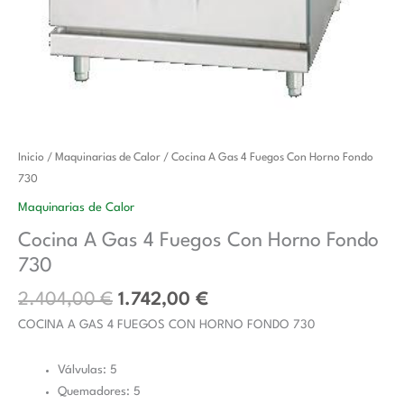
El
El
Cocina
Inicio
/
Maquinarias de Calor
/ Cocina A Gas 4 Fuegos Con Horno Fondo
precio
precio
A
730
original
actual
Gas
Maquinarias de Calor
era:
es:
4
Cocina A Gas 4 Fuegos Con Horno Fondo
2.404,00 €.
1.742,00 €.
Fuegos
730
Con
Horno
2.404,00
€
1.742,00
€
Fondo
COCINA A GAS 4 FUEGOS CON HORNO FONDO 730
730
cantidad
Válvulas: 5
Quemadores: 5