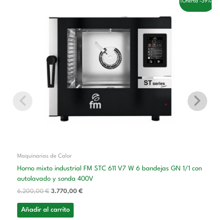
¡Oferta -39%!
precio
precio
original
actual
era:
es:
6.200,00 €.
3.770,00 €.
Maquinarias de Calor
Horno mixto industrial FM STC 611 V7 W 6 bandejas GN 1/1 con
autolavado y sonda 400V
6.200,00
€
3.770,00
€
Añadir al carrito