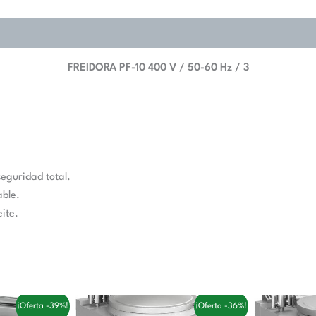
FREIDORA PF-10 400 V / 50-60 Hz / 3
eguridad total.
able.
ite.
El
El
¡Oferta -39%!
¡Oferta -36%!
ecio
precio
precio