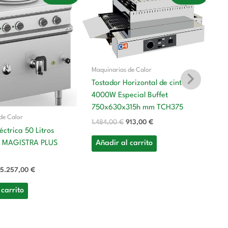
original
actual
original
actual
era:
es:
era:
es:
8.255,00 €.
5.257,00 €.
1.484,00 €.
913,00 €.
Maquinarias de Calor
Tostador Horizontal de cinta
4000W Especial Buffet
750x630x315h mm TCH375
de Calor
Ma
1.484,00
€
913,00
€
ctrica 50 Litros
To
 MAGISTRA PLUS
Añadir al carrito
22
4
5.257,00
€
1.
 carrito
A