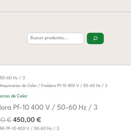
Buscar
 50-60 Hz / 3
El
El
a
Maquinarias de Calor
/ Freidora Pf-10 400 V / 50-60 Hz / 3
precio
precio
arias de Calor
original
actual
dora Pf-10 400 V / 50-60 Hz / 3
era:
es:
541,00 €.
450,00 €.
00
€
450,00
€
RA PF-10 400 V / 50-60 Hz / 3