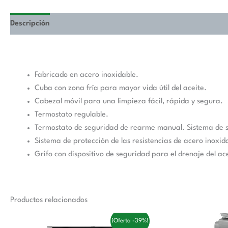
Descripción
Fabricado en acero inoxidable.
Cuba con zona fría para mayor vida útil del aceite.
Cabezal móvil para una limpieza fácil, rápida y segura.
Termostato regulable.
Termostato de seguridad de rearme manual. Sistema de s
Sistema de protección de las resistencias de acero inoxid
Grifo con dispositivo de seguridad para el drenaje del ace
Productos relacionados
El
El
El
El
¡Oferta -39%!
precio
precio
precio
pr