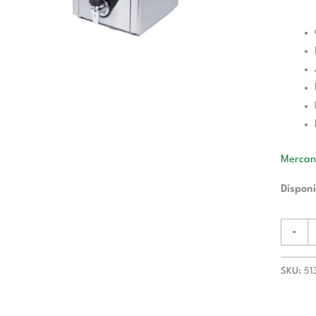
50-
60
Hz
/
3
cantida
Mercane
Disponi
-
SKU:
51