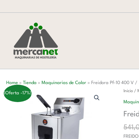
Ir
al
contenido
Home
»
Tienda
»
Maquinarias de Calor
»
Freidora Pf-10 400 V /
Freidor
Inicio
/
¡Oferta -17%!
Pf-
Maquin
10
Frei
400
V
541,
/
FREIDO