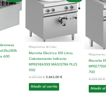
tual
original
actual
:
era:
es:
8,00 €.
9.207,00 €.
5.863,00 €.
sobremesa
Maquinarias de Calor
00x635x285h
Marmita Eléctrica 100 Litros
Maquinarias 
ea 600
Calentamiento Indirecto
Marmita Elé
MPEE98A100I MAGISTRA PLUS
MPEE7750I
900
700
9.207,00
€
5.863,00
€
8.255,00
€
Añadir al carrito
Añadir al