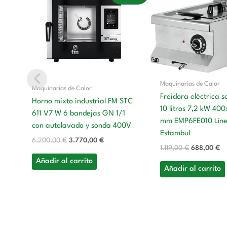
original
actual
original
ac
era:
es:
era:
es
6.200,00 €.
3.770,00 €.
1.119,00 €.
68
Maquinarias de Calor
Maquinarias de Calor
Freidora eléctrica 
Horno mixto industrial FM STC
10 litros 7,2 kW 4
611 V7 W 6 bandejas GN 1/1
mm EMP6FE010 Lín
con autolavado y sonda 400V
Estambul
6.200,00
€
3.770,00
€
1.119,00
€
688,00
€
Añadir al carrito
Añadir al carrito