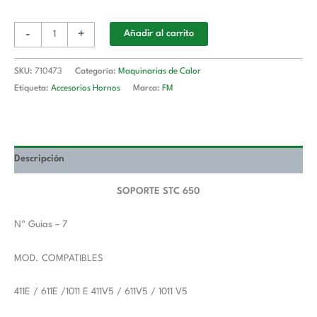
-
+
Añadir al carrito
SKU:
710473
Categoría:
Maquinarias de Calor
Etiqueta:
Accesorios Hornos
Marca:
FM
Descripción
SOPORTE STC 650
Nº Guias – 7
MOD. COMPATIBLES
411E / 611E /1011 E 411V5 / 611V5 / 1011 V5