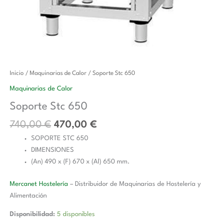
El
El
Soporte
Inicio
/
Maquinarias de Calor
/ Soporte Stc 650
precio
precio
Stc
Maquinarias de Calor
original
actual
650
Soporte Stc 650
era:
es:
cantidad
740,00 €.
470,00 €.
740,00
€
470,00
€
SOPORTE STC 650
DIMENSIONES
(An) 490 x (F) 670 x (Al) 650 mm.
Mercanet Hostelería
– Distribuidor de Maquinarias de Hostelería y
Alimentación
Disponibilidad:
5 disponibles