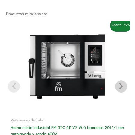
Productos relacionados
El
El
¡Oferta -39%!
precio
precio
original
actual
era:
es:
6.200,00 €.
3.770,00 €.
Maquinarias de Calor
Horno mixto industrial FM STC 611 V7 W 6 bandejas GN 1/1 con
autolavado y sonda 400V