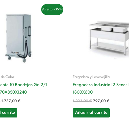
El
El
El
El
¡Oferta -35%!
precio
precio
precio
precio
original
actual
original
actual
era:
es:
era:
es:
2.689,00 €.
1.737,00 €.
1.233,00 €.
797,00 €.
 de Calor
Fregadero y Lavavajilla
iente 10 Bandejas Gn 2/1
Fregadero Industrial 2 Senos
770X850X1240
1800X600
€
1.737,00
€
1.233,00
€
797,00
€
 carrito
Añadir al carrito