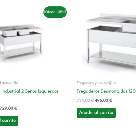
El
El
El
El
¡Oferta -35%!
precio
precio
precio
precio
original
actual
original
actual
era:
es:
era:
es:
1.127,00 €.
729,00 €.
734,00 €.
496,00 €.
Lavavajilla
Fregadero y Lavavajilla
Industrial 2 Senos Izquierdos
Fregaderos Desmontados 12
0
734,00
€
496,00
€
729,00
€
Añadir al carrito
 carrito