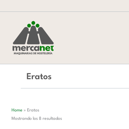
Ordenado
Ir
por
al
popularidad
contenido
Eratos
Home
»
Eratos
Mostrando los 8 resultados