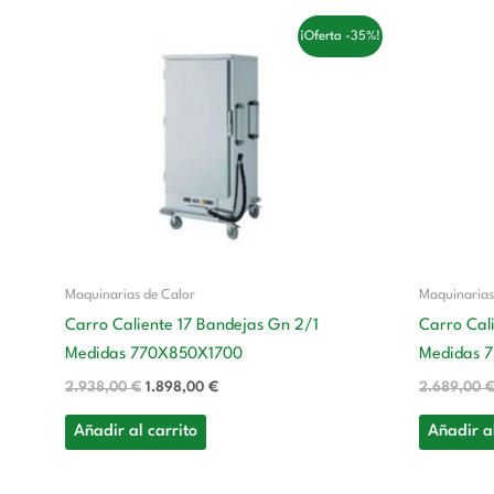
El
El
¡Oferta -35%!
precio
precio
original
actual
era:
es:
2.938,00 €.
1.898,00 €.
Maquinarias de Calor
Maquinarias
Carro Caliente 17 Bandejas Gn 2/1
Carro Cal
Medidas 770X850X1700
Medidas 
2.938,00
€
1.898,00
€
2.689,00
Añadir al carrito
Añadir al