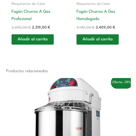
Maquinarias de Calor
Maquinarias de Calor
Fogón Churros A Gas
Fogón Churros A Gas
Profesional
Homologado
2.695,00
€
2.219,00
€
4.140,00
€
3.409,00
€
Añadir al carrito
Añadir al carrito
Productos relacionados
El
El
¡Oferta -39%!
precio
precio
original
actual
era:
es:
1.433,00 €.
881,00 €.