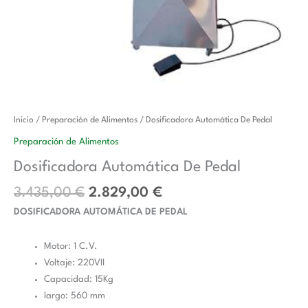
El
El
Dosificadora
Inicio
/
Preparación de Alimentos
/ Dosificadora Automática De Pedal
precio
precio
Automática
Preparación de Alimentos
original
actual
De
Dosificadora Automática De Pedal
era:
es:
Pedal
3.435,00 €.
2.829,00 €.
cantidad
3.435,00
€
2.829,00
€
DOSIFICADORA AUTOMÁTICA DE PEDAL
Motor: 1 C.V.
Voltaje: 220VII
Capacidad: 15Kg
largo: 560 mm