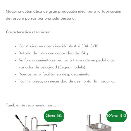
Máquina automática de gran producción ideal para la fabricación
de rosca o porras por una sola persona.
Características técnicas:
Construida en acero inoxidable Aisi 304 18/10.
Dotada de tolva con capacidad de 15kg.
Su funcionamiento se realiza a través de un pedal o con
variador de velocidad (Según modelo).
Ruedas para facilitar su desplazamiento.
Fácil limpieza, sin necesidad de desmontar la máquina.
También te recomendamos…
El
El
El
El
¡Oferta -18%!
¡Oferta -18%!
precio
precio
precio
precio
original
actual
original
actual
era:
es:
era:
es: