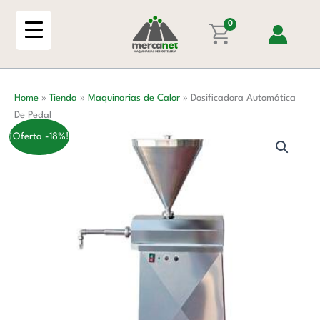
Ir
Pedal
al
0
cantidad
contenido
Home
»
Tienda
»
Maquinarias de Calor
»
Dosificadora Automática
De Pedal
¡Oferta -18%!