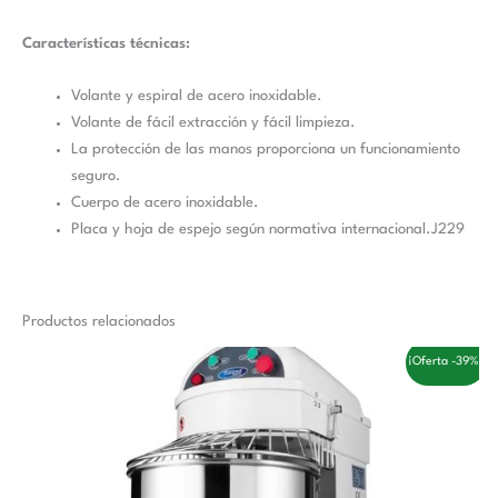
Características técnicas:
Volante y espiral de acero inoxidable.
Volante de fácil extracción y fácil limpieza.
La protección de las manos proporciona un funcionamiento
seguro.
Cuerpo de acero inoxidable.
Placa y hoja de espejo según normativa internacional.J229
Productos relacionados
El
El
¡Oferta -39%!
precio
precio
original
actual
era:
es:
1.433,00 €.
881,00 €.