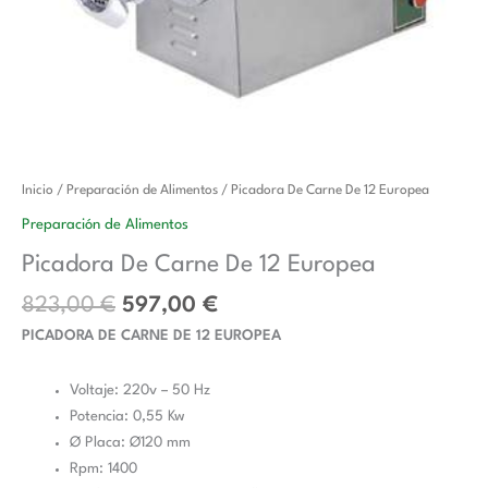
El
El
Picadora
Inicio
/
Preparación de Alimentos
/ Picadora De Carne De 12 Europea
precio
precio
De
Preparación de Alimentos
original
actual
Carne
Picadora De Carne De 12 Europea
era:
es:
De
823,00 €.
597,00 €.
12
823,00
€
597,00
€
Europea
PICADORA DE CARNE DE 12 EUROPEA
cantidad
Voltaje: 220v – 50 Hz
Potencia: 0,55 Kw
Ø Placa: Ø120 mm
Rpm: 1400