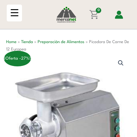
Ir
De
al
0
12
contenido
Europea
cantidad
Home
»
Tienda
»
Preparación de Alimentos
»
Picadora De Carne De
12 Europea
¡Oferta -27%!