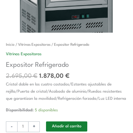
El
El
Expositor
Inicio
/
Vitrinas Expositoras
/ Expositor Refrigerado
precio
precio
Refrigerado
Vitrinas Expositoras
original
actual
cantidad
Expositor Refrigerado
era:
es:
2.695,00 €.
1.878,00 €.
2.695,00
€
1.878,00
€
Cristal doble en los cuatro costados/Estantes ajustables de
rejilla/Puerta de cristal/Acabado de aluminio/Ruedas resistentes
que garantizan la movilidad/Refrigeración forzada/Luz LED interna
Disponibilidad:
5 disponibles
-
+
Añadir al carrito