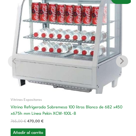
precio
precio
original
actual
era:
es:
765,00 €.
470,00 €.
Vitrinas Expositoras
Vitrina Refrigerada Sobremesa 100 litros Blanco de 682 x450
x675h mm Línea Pekín XCW-100L-B
765,00
€
470,00
€
Añadir al carrito