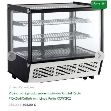
El
El
¡Oferta -38%!
precio
precio
original
actual
era:
es:
988,00 €.
608,00 €.
Vitrinas Expositoras
Vitrina refrigerada sobremostrador Cristal Recto
710X568X686h mm Línea Pekín XCW120Z
988,00
€
608,00
€