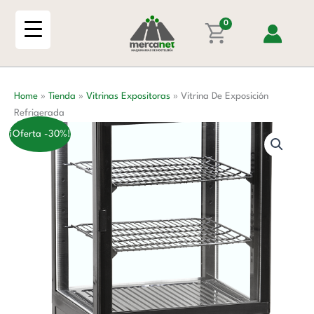
Ir
Refrigerada
al
0
cantidad
contenido
Home
»
Tienda
»
Vitrinas Expositoras
»
Vitrina De Exposición
Refrigerada
¡Oferta -30%!