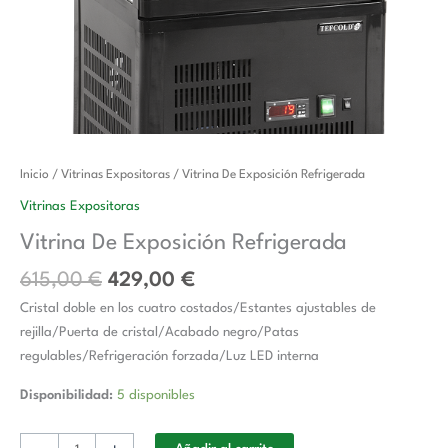
El
El
Vitrina
Inicio
/
Vitrinas Expositoras
/ Vitrina De Exposición Refrigerada
precio
precio
De
Vitrinas Expositoras
original
actual
Exposición
Vitrina De Exposición Refrigerada
era:
es:
Refrigerada
615,00 €.
429,00 €.
cantidad
615,00
€
429,00
€
Cristal doble en los cuatro costados/Estantes ajustables de
rejilla/Puerta de cristal/Acabado negro/Patas
regulables/Refrigeración forzada/Luz LED interna
Disponibilidad:
5 disponibles