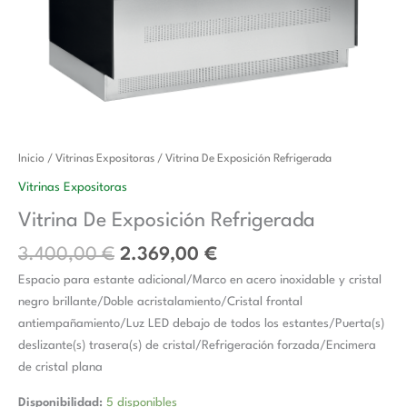
El
El
Vitrina
Inicio
/
Vitrinas Expositoras
/ Vitrina De Exposición Refrigerada
precio
precio
De
Vitrinas Expositoras
original
actual
Exposición
Vitrina De Exposición Refrigerada
era:
es:
Refrigerada
3.400,00 €.
2.369,00 €.
cantidad
3.400,00
€
2.369,00
€
Espacio para estante adicional/Marco en acero inoxidable y cristal
negro brillante/Doble acristalamiento/Cristal frontal
antiempañamiento/Luz LED debajo de todos los estantes/Puerta(s)
deslizante(s) trasera(s) de cristal/Refrigeración forzada/Encimera
de cristal plana
Disponibilidad:
5 disponibles