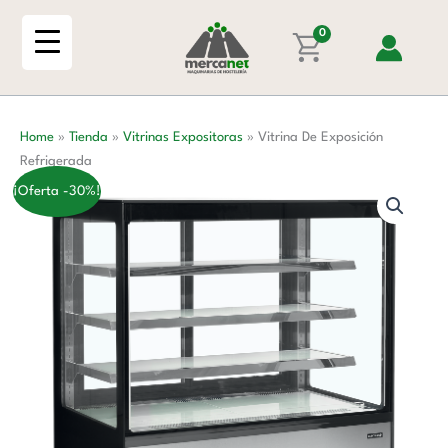
Ir
Refrigerada
al
0
cantidad
contenido
Home
»
Tienda
»
Vitrinas Expositoras
»
Vitrina De Exposición
Refrigerada
¡Oferta -30%!