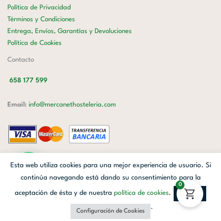
Política de Privacidad
Términos y Condiciones
Entrega, Envíos, Garantías y Devoluciones
Política de Cookies
Contacto
658 177 599
Email:
info@mercanethosteleria.com
Carrer de Loreto, 13-15, Letra C (Local) Les Corts, 08029 Barcelona.
Esta web utiliza cookies para una mejor experiencia de usuario. Si
Mercanet © 2026.
| Diseñado por
Avanzada Digital
| Webmaster
OWH
continúa navegando está dando su consentimiento para la
0
Cloud
aceptación de ésta y de nuestra
política de cookies
.
Aceptar
Facebook
Linkedin
Instagram
`
Configuración de Cookies