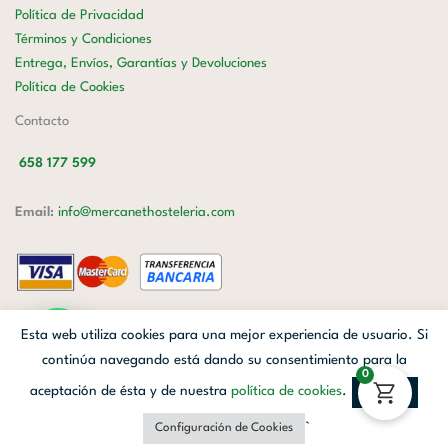
Política de Privacidad
Términos y Condiciones
Entrega, Envíos, Garantías y Devoluciones
Política de Cookies
Contacto
658 177 599
Email:
info@mercanethosteleria.com
Carrer de Loreto, 13-15, Letra C (Local) Les Corts, 08029 Barcelona.
Esta web utiliza cookies para una mejor experiencia de usuario. Si
Mercanet © 2026.
| Diseñado por
Avanzada Digital
| Webmaster
OWH
continúa navegando está dando su consentimiento para la
0
Cloud
aceptación de ésta y de nuestra
política de cookies
.
Aceptar
Facebook
Linkedin
Instagram
`
Configuración de Cookies