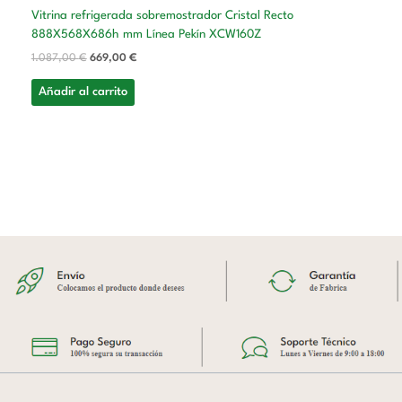
Vitrina refrigerada sobremostrador Cristal Recto
888X568X686h mm Línea Pekín XCW160Z
1.087,00
€
669,00
€
Añadir al carrito