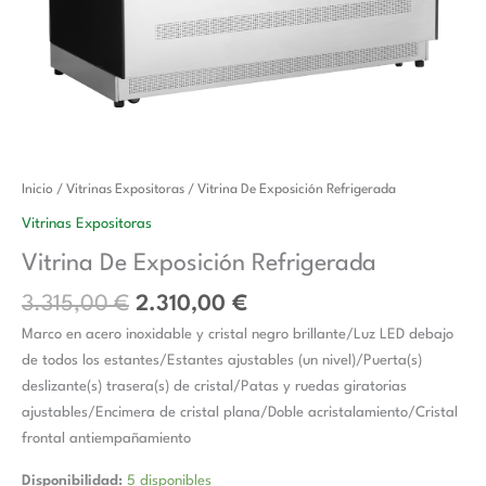
El
El
Vitrina
Inicio
/
Vitrinas Expositoras
/ Vitrina De Exposición Refrigerada
precio
precio
De
Vitrinas Expositoras
original
actual
Exposición
Vitrina De Exposición Refrigerada
era:
es:
Refrigerada
3.315,00 €.
2.310,00 €.
cantidad
3.315,00
€
2.310,00
€
Marco en acero inoxidable y cristal negro brillante/Luz LED debajo
de todos los estantes/Estantes ajustables (un nivel)/Puerta(s)
deslizante(s) trasera(s) de cristal/Patas y ruedas giratorias
ajustables/Encimera de cristal plana/Doble acristalamiento/Cristal
frontal antiempañamiento
Disponibilidad:
5 disponibles