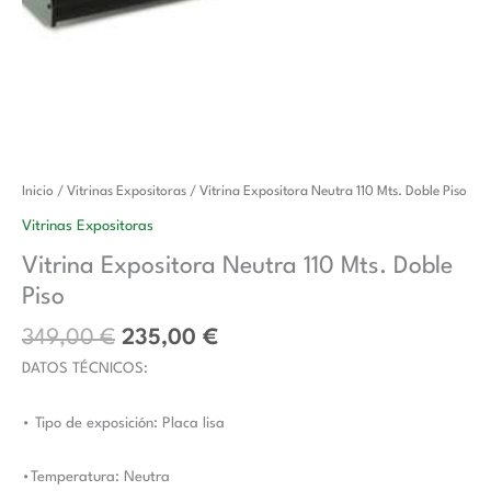
El
El
Vitrina
Inicio
/
Vitrinas Expositoras
/ Vitrina Expositora Neutra 110 Mts. Doble Piso
precio
precio
Expositora
Vitrinas Expositoras
original
actual
Neutra
Vitrina Expositora Neutra 110 Mts. Doble
era:
es:
110
Piso
349,00 €.
235,00 €.
Mts.
Doble
349,00
€
235,00
€
Piso
DATOS TÉCNICOS:
cantidad
• Tipo de exposición: Placa lisa
•Temperatura: Neutra