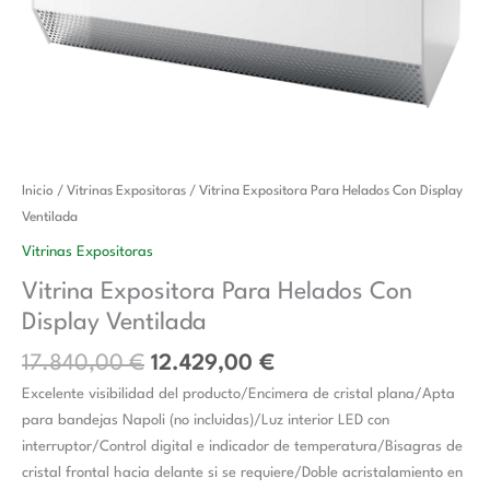
El
El
Vitrina
Inicio
/
Vitrinas Expositoras
/ Vitrina Expositora Para Helados Con Display
precio
precio
Expositora
Ventilada
original
actual
Para
Vitrinas Expositoras
era:
es:
Helados
Vitrina Expositora Para Helados Con
17.840,00 €.
12.429,00 €.
Con
Display Ventilada
Display
Ventilada
17.840,00
€
12.429,00
€
cantidad
Excelente visibilidad del producto/Encimera de cristal plana/Apta
para bandejas Napoli (no incluidas)/Luz interior LED con
interruptor/Control digital e indicador de temperatura/Bisagras de
cristal frontal hacia delante si se requiere/Doble acristalamiento en