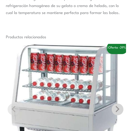
refrigeración homogénea de su gelato o crema de helado, con lo
cual la temperatura se mantiene perfecta para formar las bolas.
Productos relacionados
El
El
¡Oferta -39%!
precio
precio
original
actual
era:
es:
765,00 €.
470,00 €.