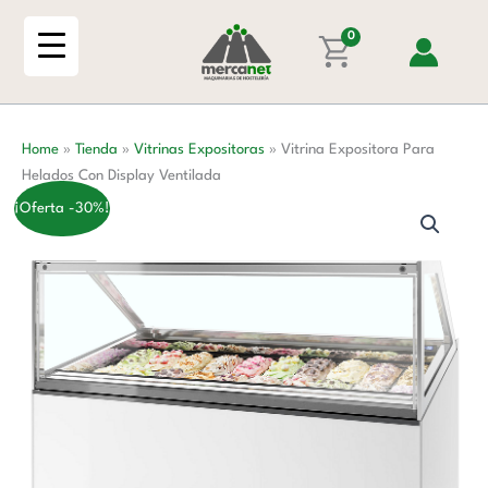
Ir
Helados
al
0
Con
contenido
Display
Ventilada
cantidad
Home
»
Tienda
»
Vitrinas Expositoras
»
Vitrina Expositora Para
Helados Con Display Ventilada
¡Oferta -30%!