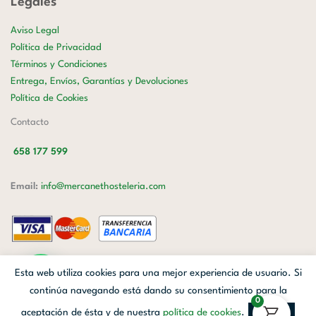
Legales
Aviso Legal
Política de Privacidad
Términos y Condiciones
Entrega, Envíos, Garantías y Devoluciones
Política de Cookies
Contacto
658 177 599
Email:
info@mercanethosteleria.com
Carrer de Loreto, 13-15, Letra C (Local) Les Corts, 08029 Barcelona.
Esta web utiliza cookies para una mejor experiencia de usuario. Si
Mercanet © 2026.
| Diseñado por
Avanzada Digital
| Webmaster
OWH
continúa navegando está dando su consentimiento para la
0
Cloud
aceptación de ésta y de nuestra
política de cookies
.
Aceptar