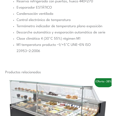
Reserva refrigerada con puertas, hueco 440×270
Evaporador ESTÁTICO
Condensación ventilada
Control electrónico de temperatura
Termómetro indicador de temperatura plano exposición
Descarche automático y evaporación automática de serie
Clase climática 4 (30˚C 55%) régimen M1
M1 temperatura producto −1/+5˚C UNE−EN ISO
23953−2:2006
Productos relacionados
El
El
¡Oferta -38%!
precio
precio
original
actual
era:
es:
3.845,00 €.
2.365,00 €.