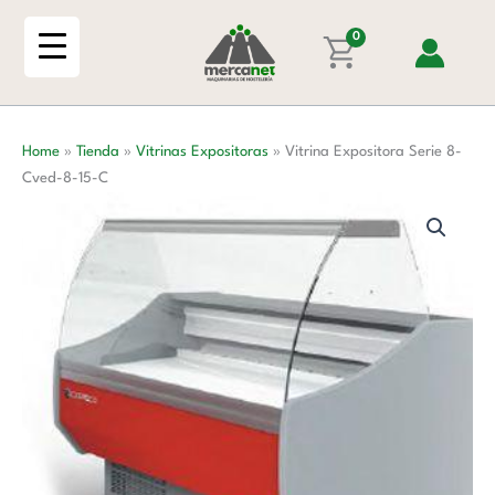
Ir
al
0
contenido
Home
»
Tienda
»
Vitrinas Expositoras
»
Vitrina Expositora Serie 8-
Cved-8-15-C