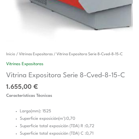
Vitrina
Inicio
/
Vitrinas Expositoras
/ Vitrina Expositora Serie 8-Cved-8-15-C
Expositora
Vitrinas Expositoras
Serie
Vitrina Expositora Serie 8-Cved-8-15-C
8-
Cved-
1.655,00
€
8-
Características Técnicas
15-
C
Largo(mm): 1525
cantidad
Superficie exposición(m²):0,70
Superficie total exposición (TDA) R :0,72
Superficie total exposición (TDA) C :0,71