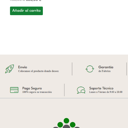
988,00
€
608,00
€
Añadir al carrito