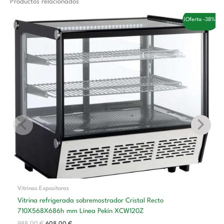
Productos relacionados
El
El
¡Oferta -38%!
precio
precio
original
actual
era:
es:
988,00 €.
608,00 €.
Vitrinas Expositoras
Vitrina refrigerada sobremostrador Cristal Recto
710X568X686h mm Línea Pekín XCW120Z