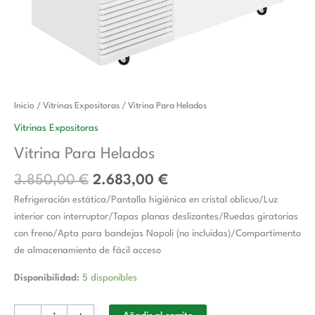
El
El
Vitrina
Inicio
/
Vitrinas Expositoras
/ Vitrina Para Helados
precio
precio
Para
Vitrinas Expositoras
original
actual
Helados
Vitrina Para Helados
era:
es:
cantidad
3.850,00 €.
2.683,00 €.
3.850,00
€
2.683,00
€
Refrigeración estática/Pantalla higiénica en cristal oblicuo/Luz
interior con interruptor/Tapas planas deslizantes/Ruedas giratorias
con freno/Apta para bandejas Napoli (no incluidas)/Compartimento
de almacenamiento de fácil acceso
Disponibilidad:
5 disponibles