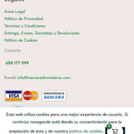
Aviso Legal
Política de Privacidad
Términos y Condiciones
Entrega, Envíos, Garantías y Devoluciones
Política de Cookies
Contacto
658 177 599
Email:
info@mercanethosteleria.com
Carrer de Loreto, 13-15, Letra C (Local) Les Corts, 08029 Barcelona.
Esta web utiliza cookies para una mejor experiencia de usuario. Si
Mercanet © 2026.
| Diseñado por
Avanzada Digital
| Webmaster
OWH
continúa navegando está dando su consentimiento para la
0
Cloud
aceptación de ésta y de nuestra
política de cookies
.
Aceptar