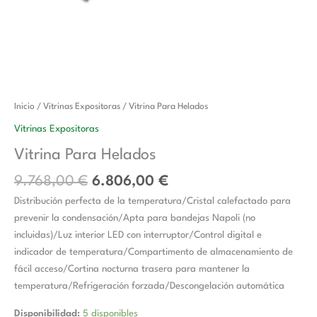
El
El
Vitrina
Inicio
/
Vitrinas Expositoras
/ Vitrina Para Helados
precio
precio
Para
Vitrinas Expositoras
original
actual
Helados
Vitrina Para Helados
era:
es:
cantidad
9.768,00 €.
6.806,00 €.
9.768,00
€
6.806,00
€
Distribución perfecta de la temperatura/Cristal calefactado para
prevenir la condensación/Apta para bandejas Napoli (no
incluidas)/Luz interior LED con interruptor/Control digital e
indicador de temperatura/Compartimento de almacenamiento de
fácil acceso/Cortina nocturna trasera para mantener la
temperatura/Refrigeración forzada/Descongelación automática
Disponibilidad:
5 disponibles