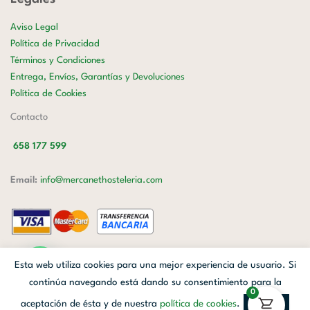
Aviso Legal
Política de Privacidad
Términos y Condiciones
Entrega, Envíos, Garantías y Devoluciones
Política de Cookies
Contacto
658 177 599
Email:
info@mercanethosteleria.com
Carrer de Loreto, 13-15, Letra C (Local) Les Corts, 08029 Barcelona.
Esta web utiliza cookies para una mejor experiencia de usuario. Si
Mercanet © 2026.
| Diseñado por
Avanzada Digital
| Webmaster
OWH
continúa navegando está dando su consentimiento para la
0
Cloud
aceptación de ésta y de nuestra
política de cookies
.
Aceptar