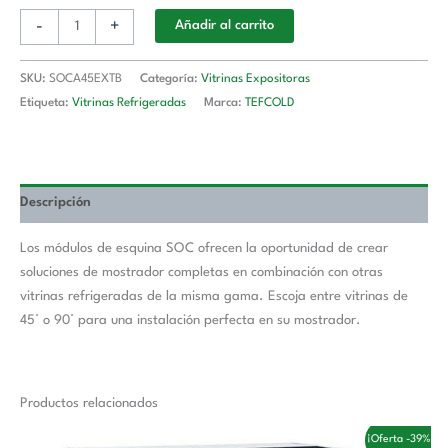
-
+
Añadir al carrito
SKU:
SOCA45EXTB
Categoría:
Vitrinas Expositoras
Etiqueta:
Vitrinas Refrigeradas
Marca:
TEFCOLD
Descripción
Los módulos de esquina SOC ofrecen la oportunidad de crear
soluciones de mostrador completas en combinación con otras
vitrinas refrigeradas de la misma gama. Escoja entre vitrinas de
45° o 90° para una instalación perfecta en su mostrador.
Productos relacionados
El
El
¡Oferta -39%!