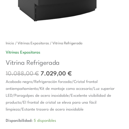
El
El
Vitrina
Inicio
/
Vitrinas Expositoras
/ Vitrina Refrigerada
precio
precio
Refrigerada
Vitrinas Expositoras
original
actual
cantidad
Vitrina Refrigerada
era:
es:
10.088,00 €.
7.029,00 €.
10.088,00
€
7.029,00
€
Acabado negro/Refrigeración forzada/Cristal frontal
antiempañamiento/Kit de montaje como accesorio/Luz superior
LED/Paragolpes de acero inoxidable/Excelente visibilidad de
producto/El frontal de cristal se eleva para una fácil
limpieza/Estante trasero de acero inoxidable
Disponibilidad:
5 disponibles