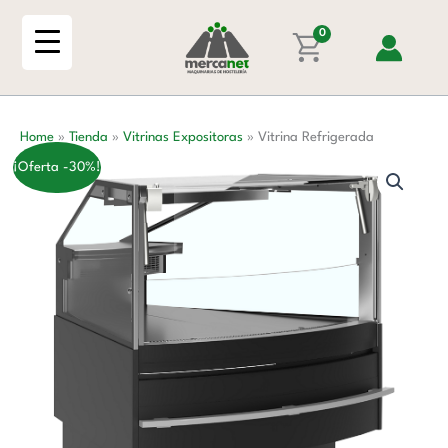
Ir
al
0
contenido
Home
»
Tienda
»
Vitrinas Expositoras
»
Vitrina Refrigerada
¡Oferta -30%!