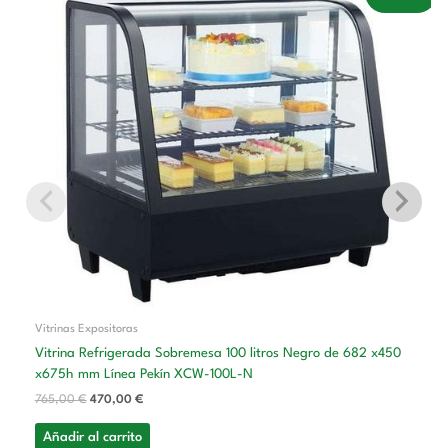
precio
precio
original
actual
era:
es:
765,00 €.
470,00 €.
Vitrinas Expositoras
Vitrina Refrigerada Sobremesa 100 litros Negro de 682 x450
x675h mm Línea Pekín XCW-100L-N
765,00
€
470,00
€
Añadir al carrito