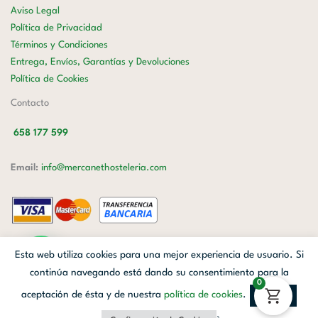
Aviso Legal
Política de Privacidad
Términos y Condiciones
Entrega, Envíos, Garantías y Devoluciones
Política de Cookies
Contacto
658 177 599
Email:
info@mercanethosteleria.com
Carrer de Loreto, 13-15, Letra C (Local) Les Corts, 08029 Barcelona.
Esta web utiliza cookies para una mejor experiencia de usuario. Si
Mercanet © 2026.
| Diseñado por
Avanzada Digital
| Webmaster
OWH
continúa navegando está dando su consentimiento para la
0
Cloud
aceptación de ésta y de nuestra
política de cookies
.
Aceptar
Facebook
Linkedin
Instagram