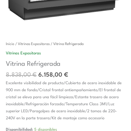
El
El
Vitrina
Inicio
/
Vitrinas Expositoras
/ Vitrina Refrigerada
precio
precio
Refrigerada
Vitrinas Expositoras
original
actual
cantidad
Vitrina Refrigerada
era:
es:
8.838,00 €.
6.158,00 €.
8.838,00
€
6.158,00
€
Excelente visibilidad de producto/Cubierta de acero inoxidable de
900 mm de fondo/Cristal frontal antiempañamiento/El frontal de
cristal se eleva para una fácil limpieza/Estante trasero de acero
inoxidable/Refrigeración forzada/Temperature Class 3M1/Luz
superior LED/Paragolpes de acero inoxidable/2 tomas de 220-
240V en la parte trasera/Kit de montaje como accesorio
Disponibilidad:
5 disponibles