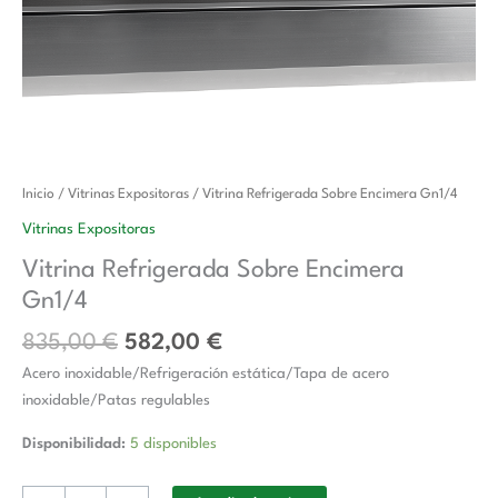
El
El
Vitrina
Inicio
/
Vitrinas Expositoras
/ Vitrina Refrigerada Sobre Encimera Gn1/4
precio
precio
Refrigerada
Vitrinas Expositoras
original
actual
Sobre
Vitrina Refrigerada Sobre Encimera
era:
es:
Encimera
Gn1/4
835,00 €.
582,00 €.
Gn1/4
cantidad
835,00
€
582,00
€
Acero inoxidable/Refrigeración estática/Tapa de acero
inoxidable/Patas regulables
Disponibilidad:
5 disponibles