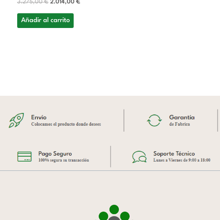
3.275,00
€
2.014,00
€
Añadir al carrito