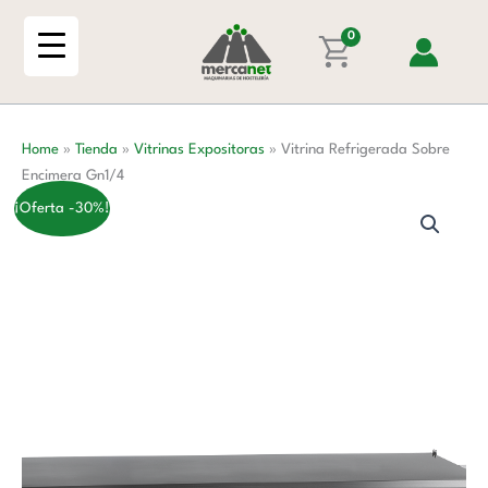
Ir
Encimera
al
0
Gn1/4
contenido
cantidad
Home
»
Tienda
»
Vitrinas Expositoras
»
Vitrina Refrigerada Sobre
Encimera Gn1/4
¡Oferta -30%!