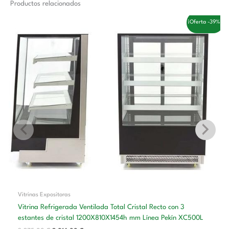
Productos relacionados
El
El
¡Oferta -39%!
precio
precio
original
actual
era:
es:
3.275,00 €.
2.014,00 €.
Vitrinas Expositoras
Vitrina Refrigerada Ventilada Total Cristal Recto con 3
estantes de cristal 1200X810X1454h mm Línea Pekín XC500L