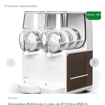
Productos relacionados
El
El
¡Oferta -38%!
precio
precio
original
actual
era:
es:
3.756,00 €.
2.310,00 €.
Bebidas
Granizadora Multifunción 2 cubas de 10+10 litros BRAS B-