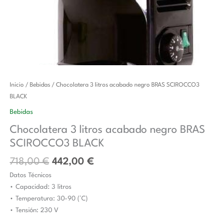
El
El
Chocolatera
Inicio
/
Bebidas
/ Chocolatera 3 litros acabado negro BRAS SCIROCCO3
precio
precio
3
BLACK
original
actual
litros
Bebidas
era:
es:
acabado
Chocolatera 3 litros acabado negro BRAS
718,00 €.
442,00 €.
negro
SCIROCCO3 BLACK
BRAS
SCIROCCO3
718,00
€
442,00
€
BLACK
Datos Técnicos
cantidad
• Capacidad: 3 litros
• Temperatura: 30-90 (°C)
• Tensión: 230 V