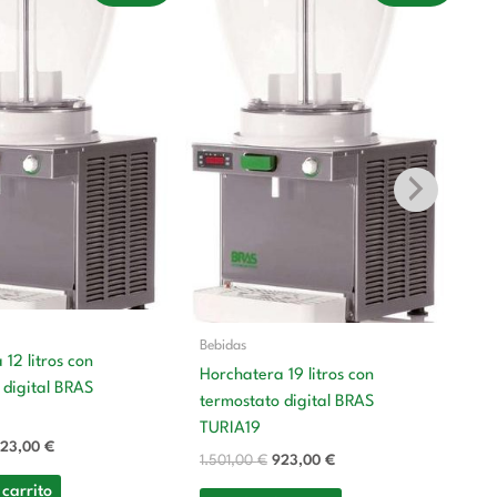
riginal
actual
original
actual
ra:
es:
era:
es:
.501,00 €.
923,00 €.
1.501,00 €.
923,00 €.
Be
G
li
Bebidas
2.
12 litros con
Horchatera 19 litros con
 digital BRAS
A
termostato digital BRAS
TURIA19
23,00
€
1.501,00
€
923,00
€
 carrito