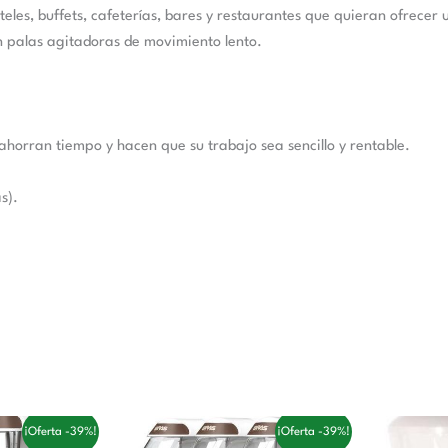
les, buffets, cafeterías, bares y restaurantes que quieran ofrecer u
 palas agitadoras de movimiento lento.
horran tiempo y hacen que su trabajo sea sencillo y rentable.
s).
El
El
El
E
¡Oferta -39%!
¡Oferta -39%!
precio
precio
precio
p