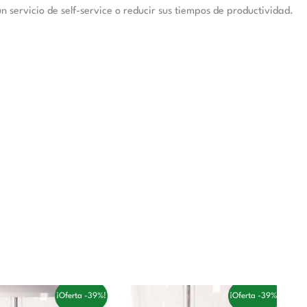
n servicio de self-service o reducir sus tiempos de productividad.
l
El
El
El
¡Oferta -39%!
¡Oferta -39%!
recio
precio
precio
precio