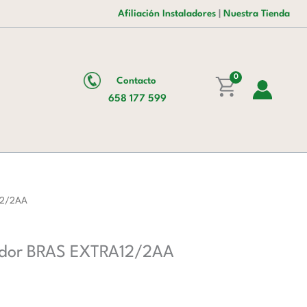
era:
es:
12+12
Afiliación Instaladores
|
Nuestra Tienda
1.401,00 €.
862,00 €.
Litros
con
agitador
0
Contacto
BRAS
658 177 599
EXTRA12/2AA
cantidad
A12/2AA
itador BRAS EXTRA12/2AA