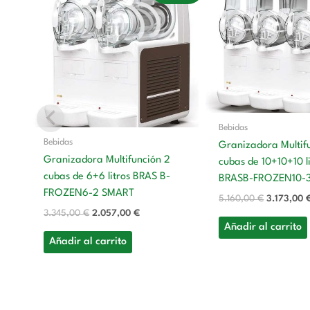
original
actual
original
era:
es:
era:
3.345,00 €.
2.057,00 €.
5.160,00 
Bebidas
Bebidas
Granizadora Multif
Granizadora Multifunción 2
cubas de 10+10+10 l
cubas de 6+6 litros BRAS B-
BRASB-FROZEN10-
FROZEN6-2 SMART
5.160,00
€
3.173,00
3.345,00
€
2.057,00
€
Añadir al carrito
Añadir al carrito