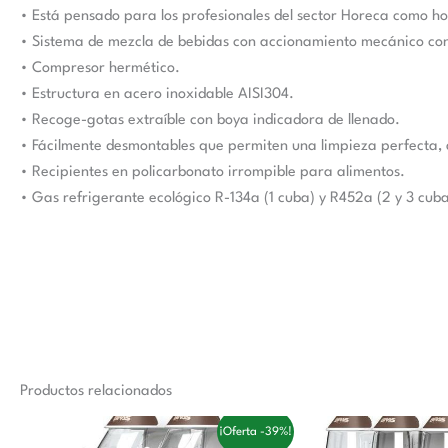
• Está pensado para los profesionales del sector Horeca como hote
• Sistema de mezcla de bebidas con accionamiento mecánico con
• Compresor hermético.
• Estructura en acero inoxidable AISI304.
• Recoge-gotas extraíble con boya indicadora de llenado.
• Fácilmente desmontables que permiten una limpieza perfecta, a
• Recipientes en policarbonato irrompible para alimentos.
• Gas refrigerante ecológico R-134a (1 cuba) y R452a (2 y 3 cuba
Productos relacionados
El
El
El
¡Oferta -39%!
precio
precio
precio