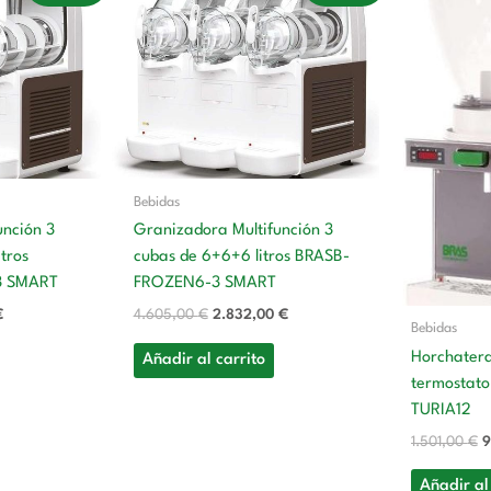
actual
original
actual
o
es:
era:
es:
e
€.
3.173,00 €.
4.605,00 €.
2.832,00 €.
1
Bebidas
unción 3
Granizadora Multifunción 3
itros
cubas de 6+6+6 litros BRASB-
3 SMART
FROZEN6-3 SMART
€
4.605,00
€
2.832,00
€
Bebidas
Horchatera 
Añadir al carrito
termostato
TURIA12
1.501,00
€
9
Añadir al