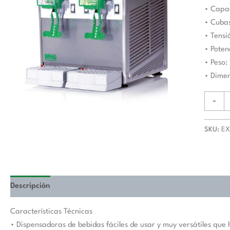
agitado
• Capac
BRAS
• Cubas
EXTRA
• Tensi
cantida
• Poten
• Peso:
• Dime
-
SKU:
EX
Descripción
Valoraciones (0)
Características Técnicas
• Dispensadoras de bebidas fáciles de usar y muy versátiles que 