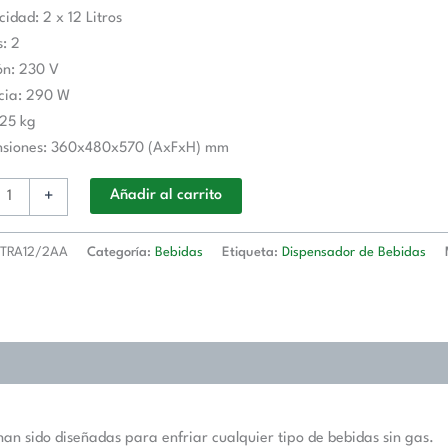
r
idad: 2 x 12 Litros
: 2
12/2AA
ón: 230 V
d
cia: 290 W
 25 kg
nsiones: 360x480x570 (AxFxH) mm
+
Añadir al carrito
TRA12/2AA
Categoría:
Bebidas
Etiqueta:
Dispensador de Bebidas
han sido diseñadas para enfriar cualquier tipo de bebidas sin gas.