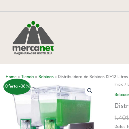
Ir
al
contenido
Home
»
Tienda
»
Bebidas
»
Distribuidora de Bebidas 12+12 Litr
Distrib
Inicio
/
¡Oferta -38%!
de
Bebida
Bebida
Dist
12+12
Litros
1.40
con
Datos T