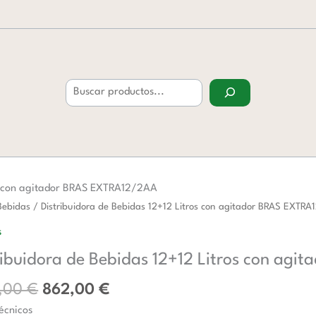
Buscar
os con agitador BRAS EXTRA12/2AA
El
El
uidora
Bebidas
/ Distribuidora de Bebidas 12+12 Litros con agitador BRAS EXTR
precio
precio
s
original
actual
s
ribuidora de Bebidas 12+12 Litros con ag
era:
es:
1.401,00 €.
862,00 €.
1,00
€
862,00
€
écnicos