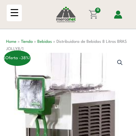
Ir
8
al
0
Litros
contenido
BRAS
JOLLY8/1
cantidad
Home
»
Tienda
»
Bebidas
»
Distribuidora de Bebidas 8 Litros BRAS
JOLLY8/1
¡Oferta -38%!