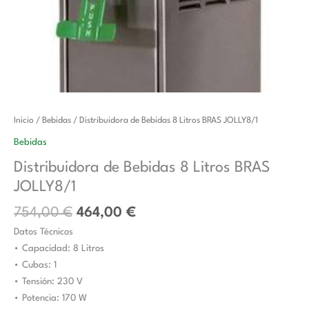
El
El
Distribuidora
Inicio
/
Bebidas
/ Distribuidora de Bebidas 8 Litros BRAS JOLLY8/1
precio
precio
de
Bebidas
original
actual
Bebidas
Distribuidora de Bebidas 8 Litros BRAS
era:
es:
8
JOLLY8/1
754,00 €.
464,00 €.
Litros
BRAS
754,00
€
464,00
€
JOLLY8/1
Datos Técnicos
cantidad
• Capacidad: 8 Litros
• Cubas: 1
• Tensión: 230 V
• Potencia: 170 W