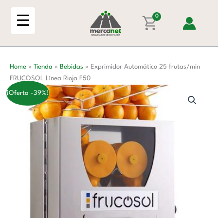
Ir
frutas/min
al
0
FRUCOSOL
contenido
Línea
Rioja
F50
Home
»
Tienda
»
Bebidas
»
Exprimidor Automático 25 frutas/min
cantidad
FRUCOSOL Línea Rioja F50
¡Oferta -39%!