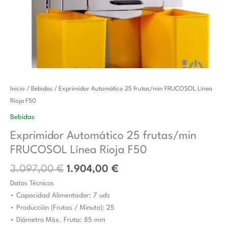
El
El
Exprimidor
Inicio
/
Bebidas
/ Exprimidor Automático 25 frutas/min FRUCOSOL Línea
precio
precio
Automático
Rioja F50
original
actual
25
Bebidas
era:
es:
frutas/min
Exprimidor Automático 25 frutas/min
3.097,00 €.
1.904,00 €.
FRUCOSOL
FRUCOSOL Línea Rioja F50
Línea
Rioja
3.097,00
€
1.904,00
€
F50
Datos Técnicos
cantidad
• Capacidad Alimentador: 7 uds
• Producción (Frutas / Minuto): 25
• Diámetro Máx. Fruta: 85 mm