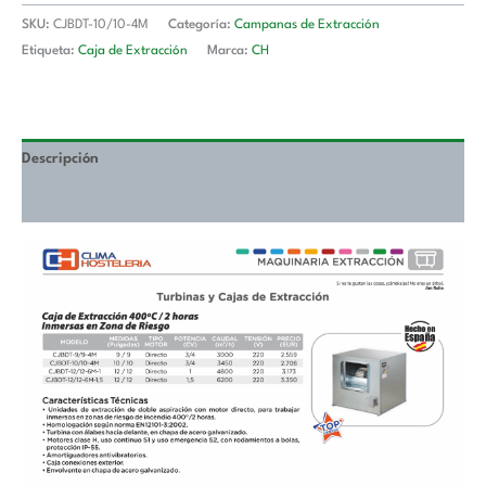
Riesgo
SKU:
CJBDT-10/10-4M
Categoría:
Campanas de Extracción
de
Etiqueta:
Caja de Extracción
Marca:
CH
10/10
pulgadas
CJBDT-
10/10-
Descripción
4M
cantidad
Valoraciones (0)