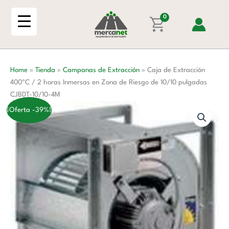
Ir
400ºC
al
0
/
contenido
2
horas
Inmersas
Home
»
Tienda
»
Campanas de Extracción
»
Caja de Extracción
en
400ºC / 2 horas Inmersas en Zona de Riesgo de 10/10 pulgadas
Zona
CJBDT-10/10-4M
de
Riesgo
¡Oferta -39%!
de
10/10
pulgadas
CJBDT-
10/10-
4M
cantidad