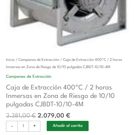
El
El
Caja
Inicio
/
Campanas de Extracción
/ Caja de Extracción 400ºC / 2 horas
precio
precio
de
Inmersas en Zona de Riesgo de 10/10 pulgadas CJBDT-10/10-4M
original
actual
Extracción
Campanas de Extracción
era:
es:
400ºC
Caja de Extracción 400ºC / 2 horas
3.381,00 €.
2.079,00 €.
/
Inmersas en Zona de Riesgo de 10/10
2
horas
pulgadas CJBDT-10/10-4M
Inmersas
3.381,00
€
2.079,00
€
en
Zona
-
+
Añadir al carrito
de