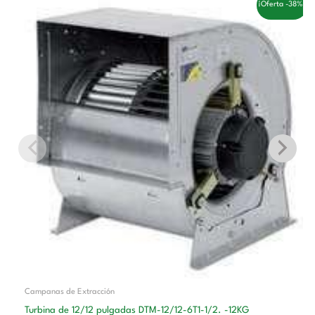
El
El
¡Oferta -38%!
precio
precio
original
actual
era:
es:
533,00 €.
328,00 €.
Campanas de Extracción
Turbina de 12/12 pulgadas DTM-12/12-6T1-1/2. -12KG