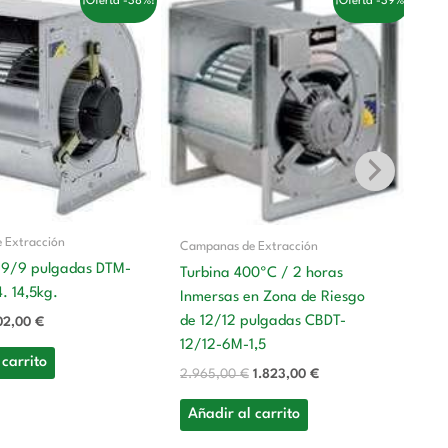
¡Oferta -38%!
¡Oferta -39%!
ecio
precio
precio
precio
iginal
actual
original
actual
a:
es:
era:
es:
8,00 €.
202,00 €.
2.965,00 €.
1.823,00 €.
 Extracción
Campanas de Extracción
Ca
 9/9 pulgadas DTM-
Turbina 400ºC / 2 horas
Tu
 14,5kg.
Inmersas en Zona de Riesgo
In
de 12/12 pulgadas CBDT-
02,00
€
d
12/12-6M-1,5
4
 carrito
2.965,00
€
1.823,00
€
2.
Añadir al carrito
A