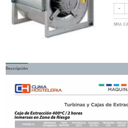
horas
Inmers
-
en
Zona
SKU:
CJ
de
Riesgo
de
9/9
pulgad
CJBDT-
Descripción
Valoraciones (0)
9/9-
4M
cantida