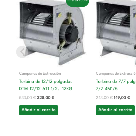
¡Oferta -38%!
precio
precio
precio
pre
original
actual
original
act
era:
es:
era:
es:
533,00 €.
328,00 €.
243,00 €.
149
Campanas de Extracción
Campanas de Extracci
Turbina de 12/12 pulgadas
Turbina de 7/7 pul
DTM-12/12-6T1-1/2. -12KG
7/7-4M1/5
533,00
€
328,00
€
243,00
€
149,00
€
Añadir al carrito
Añadir al carrito