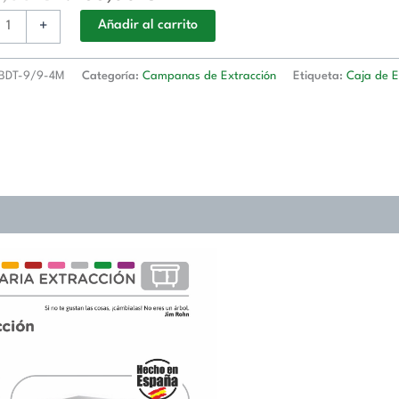
as
+
Añadir al carrito
BDT-9/9-4M
Categoría:
Campanas de Extracción
Etiqueta:
Caja de E
as
d