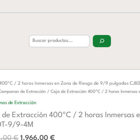
Buscar
 400ºC / 2 horas Inmersas en Zona de Riesgo de 9/9 pulgadas CJ
El
El
Campanas de Extracción
/ Caja de Extracción 400ºC / 2 horas Inmersas
precio
precio
as de Extracción
original
actual
ión
 de Extracción 400ºC / 2 horas Inmersas 
era:
es:
3.198,00 €.
1.966,00 €.
DT-9/9-4M
8,00
€
1.966,00
€