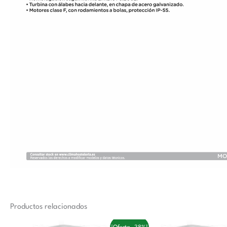
Productos relacionados
El
El
El
El