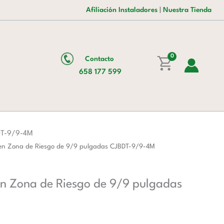
era:
es:
400ºC
Afiliación Instaladores
|
Nuestra Tienda
3.198,00 €.
1.966,00 €.
/
2
horas
0
Contacto
Inmersas
658 177 599
en
Zona
de
Riesgo
de
BDT-9/9-4M
9/9
 en Zona de Riesgo de 9/9 pulgadas CJBDT-9/9-4M
pulgadas
CJBDT-
9/9-
en Zona de Riesgo de 9/9 pulgadas
4M
cantidad