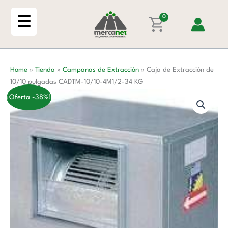
Ir
de
al
0
10/10
contenido
pulgadas
CADTM-
10/10-
Home
»
Tienda
»
Campanas de Extracción
»
Caja de Extracción de
4M1/2-
10/10 pulgadas CADTM-10/10-4M1/2-34 KG
34
KG
¡Oferta -38%!
cantidad