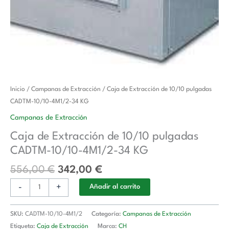
El
El
Caja
Inicio
/
Campanas de Extracción
/ Caja de Extracción de 10/10 pulgadas
precio
precio
de
CADTM-10/10-4M1/2-34 KG
original
actual
Extracción
Campanas de Extracción
era:
es:
de
Caja de Extracción de 10/10 pulgadas
556,00 €.
342,00 €.
10/10
CADTM-10/10-4M1/2-34 KG
pulgadas
CADTM-
556,00
€
342,00
€
10/10-
-
+
4M1/2-
Añadir al carrito
34
KG
SKU:
CADTM-10/10-4M1/2
Categoría:
Campanas de Extracción
cantidad
Etiqueta:
Caja de Extracción
Marca:
CH