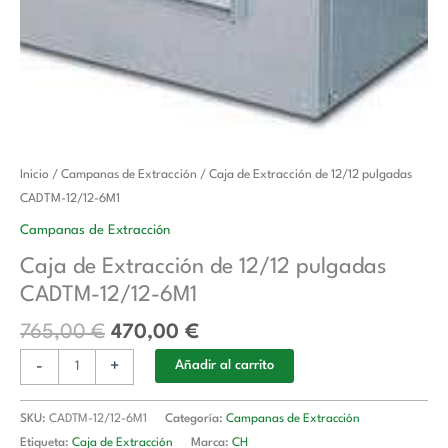
El
El
Caja
Inicio
/
Campanas de Extracción
/ Caja de Extracción de 12/12 pulgadas
precio
precio
de
CADTM-12/12-6M1
original
actual
Extracción
Campanas de Extracción
era:
es:
de
Caja de Extracción de 12/12 pulgadas
765,00 €.
470,00 €.
12/12
CADTM-12/12-6M1
pulgadas
CADTM-
765,00
€
470,00
€
12/12-
-
+
6M1
Añadir al carrito
cantidad
SKU:
CADTM-12/12-6M1
Categoría:
Campanas de Extracción
Etiqueta:
Caja de Extracción
Marca:
CH