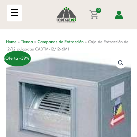
Ir
de
al
0
12/12
contenido
pulgadas
CADTM-
12/12-
Home
»
Tienda
»
Campanas de Extracción
»
Caja de Extracción de
6M1
12/12 pulgadas CADTM-12/12-6M1
cantidad
¡Oferta -39%!