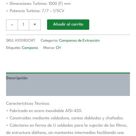
• Dimensiones Turbina: 1000 (F) mm
A10080CMT
• Potencia Turbina: 7/7 – 1/5CV
cantidad
-
+
Añadir al carrito
SKU:
A10080CMT
Categoría:
Campanas de Extracción
Etiqueta:
Campana
Marca:
CH
Descripción
Valoraciones (0)
Características Técnicas
• Fabricado en acero inoxidable AISI-430.
• Construidas mediante soldadura, cantos doblados y chafados.
• Colectores en forma de U soldados para la sujeción de los filtros,
de estructura diáfana, sin montantes intermedios facilitando una