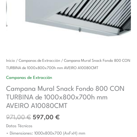
El
El
Campana
Inicio
/
Campanas de Extracción
/ Campana Mural Snack Fondo 800 CON
precio
precio
Mural
TURBINA de 1000x800x700h mm AVEIRO A10080CMT
original
actual
Snack
Campanas de Extracción
era:
es:
Fondo
Campana Mural Snack Fondo 800 CON
971,00 €.
597,00 €.
800
TURBINA de 1000x800x700h mm
CON
TURBINA
AVEIRO A10080CMT
de
971,00
€
597,00
€
1000x800x700h
Datos Técnicos
mm
• Dimensiones: 1000x800x700 (AxFxH) mm
AVEIRO