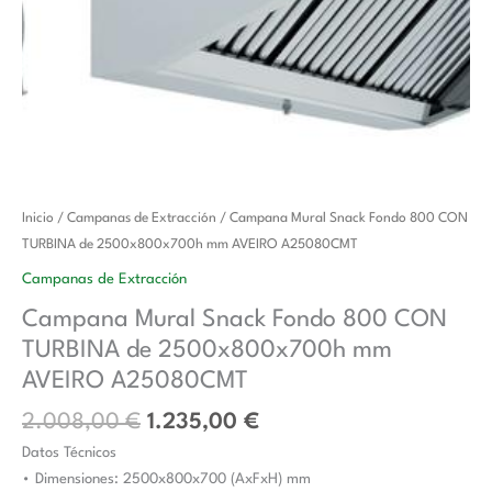
El
El
Campana
Inicio
/
Campanas de Extracción
/ Campana Mural Snack Fondo 800 CON
precio
precio
Mural
TURBINA de 2500x800x700h mm AVEIRO A25080CMT
original
actual
Snack
Campanas de Extracción
era:
es:
Fondo
Campana Mural Snack Fondo 800 CON
2.008,00 €.
1.235,00 €.
800
TURBINA de 2500x800x700h mm
CON
TURBINA
AVEIRO A25080CMT
de
2.008,00
€
1.235,00
€
2500x800x700h
Datos Técnicos
mm
• Dimensiones: 2500x800x700 (AxFxH) mm
AVEIRO