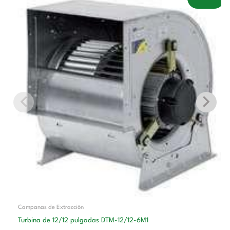
precio
precio
original
actual
era:
es:
518,00 €.
318,00 €.
Campanas de Extracción
Turbina de 12/12 pulgadas DTM-12/12-6M1