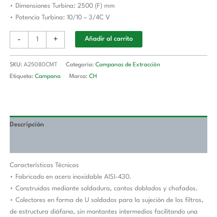
• Dimensiones Turbina: 2500 (F) mm
A25080CMT
• Potencia Turbina: 10/10 – 3/4C V
cantidad
-
+
Añadir al carrito
SKU:
A25080CMT
Categoría:
Campanas de Extracción
Etiqueta:
Campana
Marca:
CH
Descripción
Valoraciones (0)
Características Técnicas
• Fabricado en acero inoxidable AISI-430.
• Construidas mediante soldadura, cantos doblados y chafados.
• Colectores en forma de U soldados para la sujeción de los filtros,
de estructura diáfana, sin montantes intermedios facilitando una