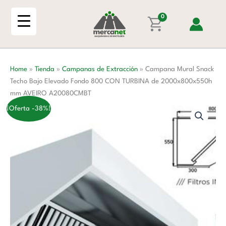
Ir
Techo
al
0
Bajo
contenido
Elevado
Fondo
800
Home
»
Tienda
»
Campanas de Extracción
»
Campana Mural Snack
CON
Techo Bajo Elevado Fondo 800 CON TURBINA de 2000x800x550h
TURBINA
mm AVEIRO A20080CMBT
de
2000x800x550h
¡Oferta -38%!
mm
AVEIRO
A20080CMBT
cantidad