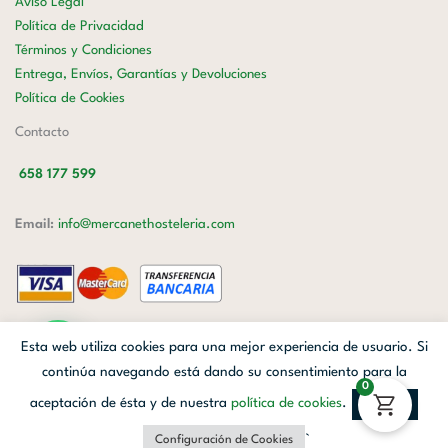
Aviso Legal
Política de Privacidad
Términos y Condiciones
Entrega, Envíos, Garantías y Devoluciones
Política de Cookies
Contacto
658 177 599
Email:
info@mercanethosteleria.com
Carrer de Loreto, 13-15, Letra C (Local) Les Corts, 08029 Barcelona.
Esta web utiliza cookies para una mejor experiencia de usuario. Si
Mercanet © 2026.
| Diseñado por
Avanzada Digital
| Webmaster
OWH
continúa navegando está dando su consentimiento para la
0
Cloud
aceptación de ésta y de nuestra
política de cookies
.
Aceptar
Facebook
Linkedin
Instagram
`
Configuración de Cookies