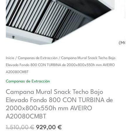
El
El
Campana
Inicio
/
Campanas de Extracción
/ Campana Mural Snack Techo Bajo
precio
precio
Mural
Elevado Fondo 800 CON TURBINA de 2000x800x550h mm AVEIRO
original
actual
Snack
A20080CMBT
era:
es:
Techo
Campanas de Extracción
1.510,00 €.
929,00 €.
Bajo
Campana Mural Snack Techo Bajo
Elevado
Elevado Fondo 800 CON TURBINA de
Fondo
800
2000x800x550h mm AVEIRO
CON
A20080CMBT
TURBINA
1.510,00
€
929,00
€
de