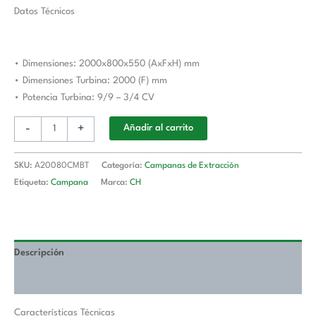
2000x800x550h
Datos Técnicos
mm
AVEIRO
A20080CMBT
• Dimensiones: 2000x800x550 (AxFxH) mm
cantidad
• Dimensiones Turbina: 2000 (F) mm
• Potencia Turbina: 9/9 – 3/4 CV
-
+
Añadir al carrito
SKU:
A20080CMBT
Categoría:
Campanas de Extracción
Etiqueta:
Campana
Marca:
CH
Descripción
Valoraciones (0)
Características Técnicas