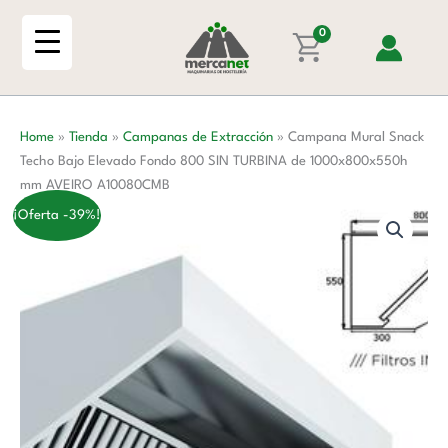
Ir
Techo
al
0
Bajo
contenido
Elevado
Fondo
800
Home
»
Tienda
»
Campanas de Extracción
»
Campana Mural Snack
SIN
Techo Bajo Elevado Fondo 800 SIN TURBINA de 1000x800x550h
TURBINA
mm AVEIRO A10080CMB
de
1000x800x550h
¡Oferta -39%!
mm
AVEIRO
A10080CMB
cantidad