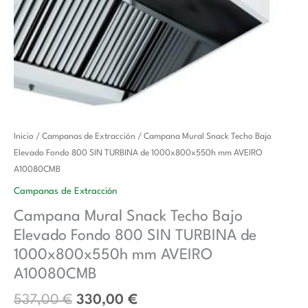
El
El
Campana
Inicio
/
Campanas de Extracción
/ Campana Mural Snack Techo Bajo
precio
precio
Mural
Elevado Fondo 800 SIN TURBINA de 1000x800x550h mm AVEIRO
original
actual
Snack
A10080CMB
era:
es:
Techo
Campanas de Extracción
537,00 €.
330,00 €.
Bajo
Campana Mural Snack Techo Bajo
Elevado
Elevado Fondo 800 SIN TURBINA de
Fondo
800
1000x800x550h mm AVEIRO
SIN
A10080CMB
TURBINA
537,00
€
330,00
€
de