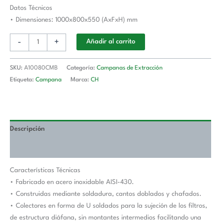
1000x800x550h
Datos Técnicos
mm
• Dimensiones: 1000x800x550 (AxFxH) mm
AVEIRO
-
+
Añadir al carrito
A10080CMB
cantidad
SKU:
A10080CMB
Categoría:
Campanas de Extracción
Etiqueta:
Campana
Marca:
CH
Descripción
Valoraciones (0)
Características Técnicas
• Fabricado en acero inoxidable AISI-430.
• Construidas mediante soldadura, cantos doblados y chafados.
• Colectores en forma de U soldados para la sujeción de los filtros,
de estructura diáfana, sin montantes intermedios facilitando una