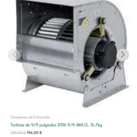
original
actual
era:
es:
319,00 €.
196,00 €.
Campanas de Extracción
Turbina de 9/9 pulgadas DTM-9/9-4M1/2. 15,7kg
319,00
€
196,00
€