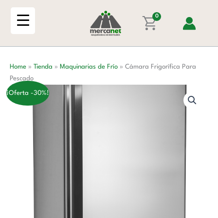
Ir
Pescado
al
0
cantidad
contenido
Home
»
Tienda
»
Maquinarias de Frío
»
Cámara Frigorífica Para
Pescado
¡Oferta -30%!