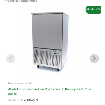
Productos relacionados
El
El
¡Oferta -32%!
precio
precio
original
actual
era:
es:
3.558,00 €.
2.410,00 €.
Maquinarias de Frío
Abatidor de Temperatura Profesional 10 Bandejas GN 1/1 o
60×40
3.558,00
€
2.410,00
€