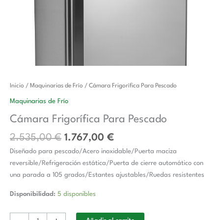
El
El
Cámara
Inicio
/
Maquinarias de Frío
/ Cámara Frigorífica Para Pescado
precio
precio
Frigorífica
Maquinarias de Frío
original
actual
Para
Cámara Frigorífica Para Pescado
era:
es:
Pescado
2.535,00 €.
1.767,00 €.
cantidad
2.535,00
€
1.767,00
€
Diseñado para pescado/Acero inoxidable/Puerta maciza
reversible/Refrigeración estática/Puerta de cierre automático con
una parada a 105 grados/Estantes ajustables/Ruedas resistentes
Disponibilidad:
5 disponibles