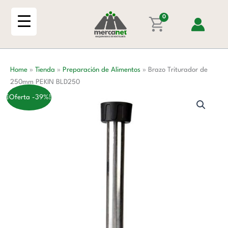
Ir
250mm
al
0
PEKIN
contenido
BLD250
cantidad
Home
»
Tienda
»
Preparación de Alimentos
»
Brazo Triturador de
250mm PEKIN BLD250
¡Oferta -39%!