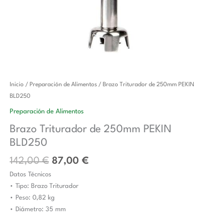
El
El
Brazo
Inicio
/
Preparación de Alimentos
/ Brazo Triturador de 250mm PEKIN
precio
precio
Triturador
BLD250
original
actual
de
Preparación de Alimentos
era:
es:
250mm
Brazo Triturador de 250mm PEKIN
142,00 €.
87,00 €.
PEKIN
BLD250
BLD250
cantidad
142,00
€
87,00
€
Datos Técnicos
• Tipo: Brazo Triturador
• Peso: 0,82 kg
• Diámetro: 35 mm