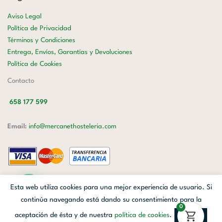
Aviso Legal
Política de Privacidad
Términos y Condiciones
Entrega, Envíos, Garantías y Devoluciones
Política de Cookies
Contacto
658 177 599
Email:
info@mercanethosteleria.com
Carrer de Loreto, 13-15, Letra C (Local) Les Corts, 08029 Barcelona.
Esta web utiliza cookies para una mejor experiencia de usuario. Si
Mercanet © 2026.
| Diseñado por
Avanzada Digital
| Webmaster
OWH
continúa navegando está dando su consentimiento para la
0
Cloud
aceptación de ésta y de nuestra
política de cookies
.
Aceptar